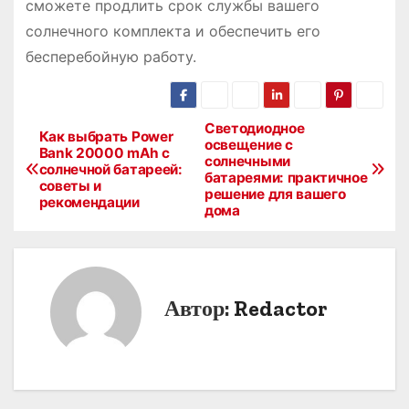
сможете продлить срок службы вашего
солнечного комплекта и обеспечить его
бесперебойную работу.
Светодиодное
Н
Как выбрать Power
освещение с
Bank 20000 mAh с
солнечными
а
солнечной батареей:
батареями: практичное
советы и
решение для вашего
в
рекомендации
дома
и
г
Автор:
Redactor
а
ц
и