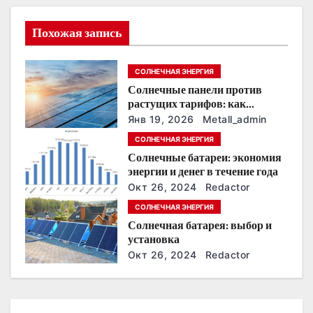
я
Похожая запись
п
о
СОЛНЕЧНАЯ ЭНЕРГИЯ
Солнечные панели против
з
растущих тарифов: как
сохранить
Янв 19, 2026
Metall_admin
а
энергонезависимость в
СОЛНЕЧНАЯ ЭНЕРГИЯ
ближайшие годы
п
Солнечные батареи: экономия
энергии и денег в течение года
и
Окт 26, 2024
Redactor
с
СОЛНЕЧНАЯ ЭНЕРГИЯ
Солнечная батарея: выбор и
я
установка
Окт 26, 2024
Redactor
м