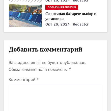
Окт 26, 2024
Redactor
и
СОЛНЕЧНАЯ ЭНЕРГИЯ
с
Солнечная батарея: выбор и
установка
я
Окт 26, 2024
Redactor
м
Добавить комментарий
Ваш адрес email не будет опубликован.
Обязательные поля помечены
*
Комментарий
*