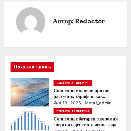
и
г
Автор:
Redactor
а
ц
и
я
Похожая запись
п
СОЛНЕЧНАЯ ЭНЕРГИЯ
о
Солнечные панели против
растущих тарифов: как
з
сохранить
Янв 19, 2026
Metall_admin
энергонезависимость в
а
СОЛНЕЧНАЯ ЭНЕРГИЯ
ближайшие годы
Солнечные батареи: экономия
п
энергии и денег в течение года