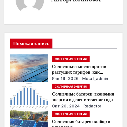
г
а
ц
и
Похожая запись
я
п
СОЛНЕЧНАЯ ЭНЕРГИЯ
Солнечные панели против
о
растущих тарифов: как
сохранить
з
Янв 19, 2026
Metall_admin
энергонезависимость в
СОЛНЕЧНАЯ ЭНЕРГИЯ
ближайшие годы
а
Солнечные батареи: экономия
энергии и денег в течение года
п
Окт 26, 2024
Redactor
и
СОЛНЕЧНАЯ ЭНЕРГИЯ
Солнечная батарея: выбор и
с