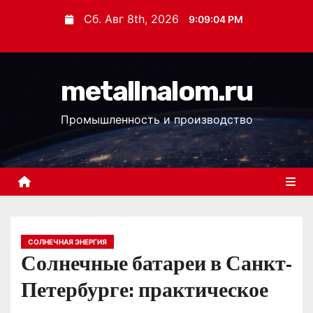
П
Сб. Авг 8th, 2026
9:09:05 PM
е
р
е
metallnalom.ru
й
т
Промышленность и производство
и
к
с
о
д
е
р
СОЛНЕЧНАЯ ЭНЕРГИЯ
Солнечные батареи в Санкт-
ж
и
Петербурге: практическое
м