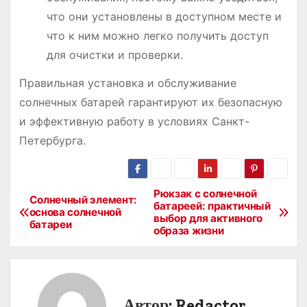
что они установлены в доступном месте и
что к ним можно легко получить доступ
для очистки и проверки.
Правильная установка и обслуживание
солнечных батарей гарантируют их безопасную
и эффективную работу в условиях Санкт-
Петербурга.
Рюкзак с солнечной
Н
Солнечный элемент:
батареей: практичный
основа солнечной
выбор для активного
а
батареи
образа жизни
в
и
Автор:
Redactor