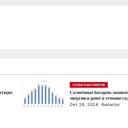
СОЛНЕЧНАЯ ЭНЕРГИЯ
стущих
Солнечные батареи: эконом
энергии и денег в течение го
йшие
Окт 26, 2024
Redactor