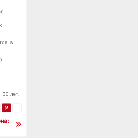
и⁚
х
ся, в
а
-30 лет.
на: