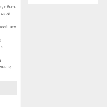
гут быть
товой
лей, что
х
 в
в
ронные