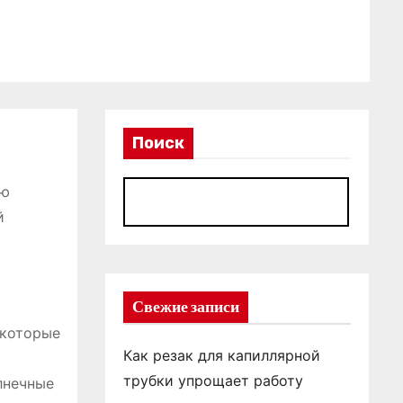
Поиск
ую
П
й
Свежие записи
 которые
Как резак для капиллярной
трубки упрощает работу
лнечные