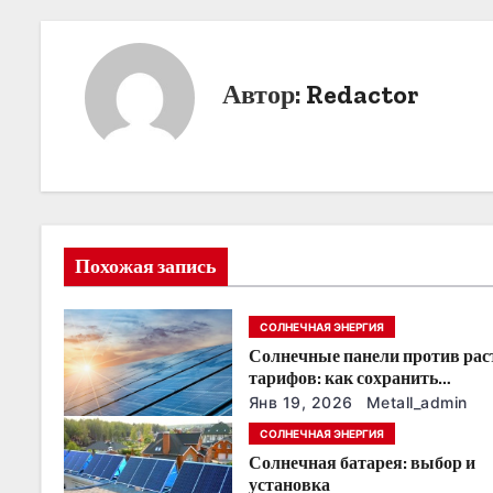
в
и
Автор:
Redactor
г
а
ц
и
Похожая запись
я
СОЛНЕЧНАЯ ЭНЕРГИЯ
п
Солнечные панели против ра
о
тарифов: как сохранить
энергонезависимость в ближа
Янв 19, 2026
Metall_admin
з
годы
СОЛНЕЧНАЯ ЭНЕРГИЯ
Солнечная батарея: выбор и
а
установка