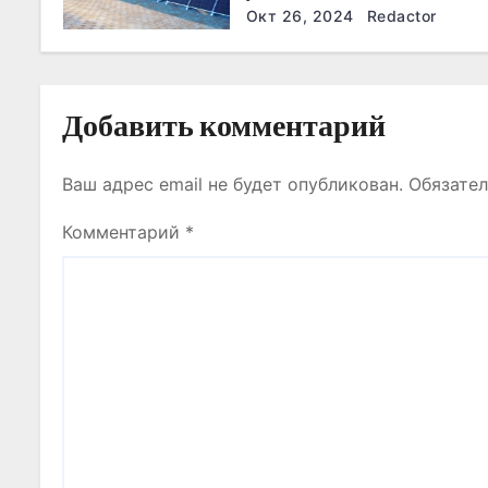
п
Окт 26, 2024
Redactor
и
с
Добавить комментарий
я
Ваш адрес email не будет опубликован.
Обязате
м
Комментарий
*