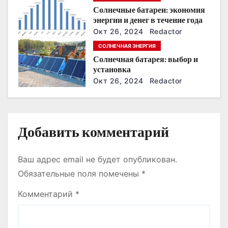
ближайшие годы
а
Солнечные батареи: экономия
энергии и денег в течение года
п
Окт 26, 2024
Redactor
и
СОЛНЕЧНАЯ ЭНЕРГИЯ
Солнечная батарея: выбор и
с
установка
Окт 26, 2024
Redactor
я
м
Добавить комментарий
Ваш адрес email не будет опубликован.
Обязательные поля помечены
*
Комментарий
*