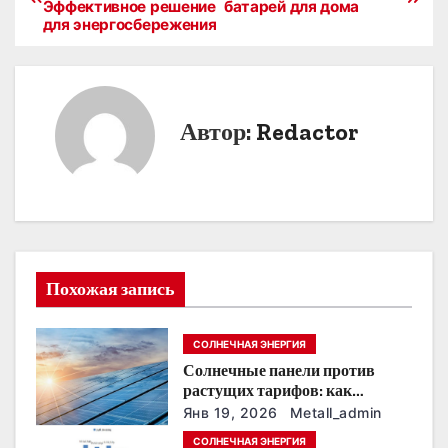
Эффективное решение
батарей для дома
а
для энергосбережения
в
и
Автор:
Redactor
г
а
ц
и
Похожая запись
я
п
СОЛНЕЧНАЯ ЭНЕРГИЯ
Солнечные панели против
о
растущих тарифов: как
сохранить
з
Янв 19, 2026
Metall_admin
энергонезависимость в
СОЛНЕЧНАЯ ЭНЕРГИЯ