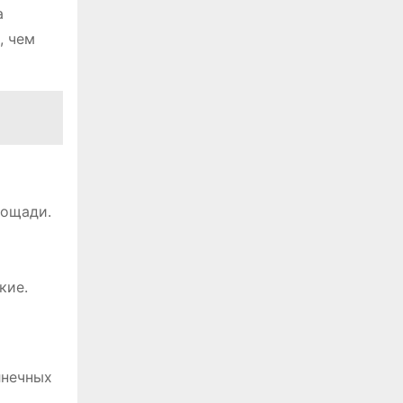
а
, чем
лощади.
кие.
лнечных