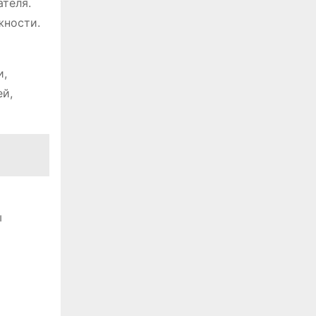
ателя.
жности.
и,
ей,
ы