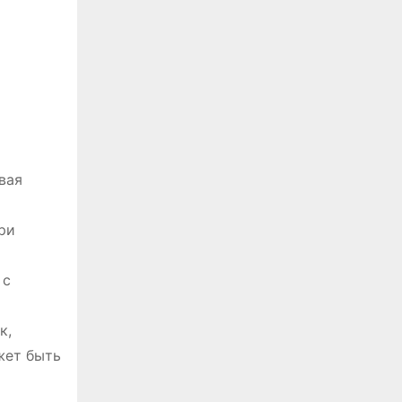
вая
ри
 с
к,
жет быть