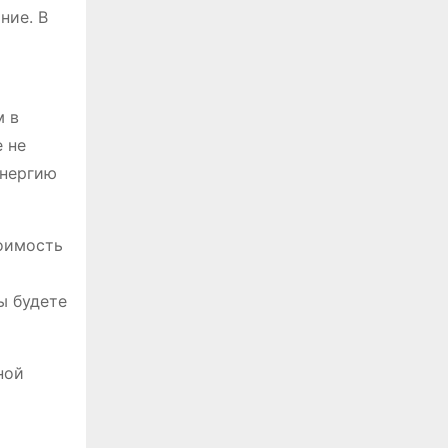
ние. В
м в
 не
энергию
тоимость
ы будете
ной