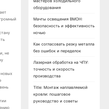
мастеров холодильного
оборудования
ает
огромный
Мачты освещения ВМОН:
безопасность и эффективность
стану
ночью
сть
Как согласовать резку металла
без ошибок и переделок
и, не
ну
Лазерная обработка на ЧПУ:
точность и скорость
 новых
производства
е
вень
Title: Монтаж наплавляемой
кровли: пошаговое
гии
руководство и советы
шению