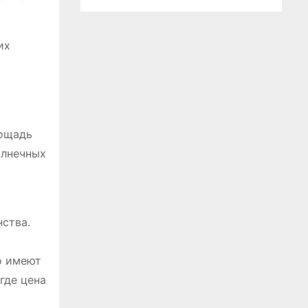
их
лощадь
олнечных
нства.
о имеют
где цена