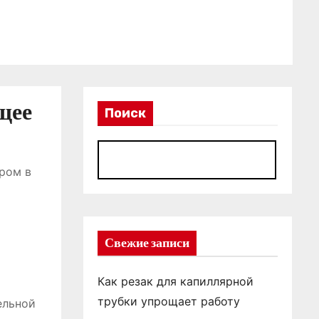
щее
Поиск
П
ром в
Свежие записи
Как резак для капиллярной
трубки упрощает работу
ельной