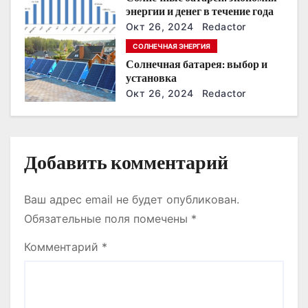
а
энергии и денег в течение года
п
Окт 26, 2024
Redactor
СОЛНЕЧНАЯ ЭНЕРГИЯ
и
Солнечная батарея: выбор и
установка
с
Окт 26, 2024
Redactor
я
м
Добавить комментарий
Ваш адрес email не будет опубликован.
Обязательные поля помечены
*
Комментарий
*