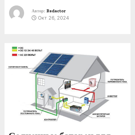
о
Автор:
Redactor
м
Окт 26, 2024
у