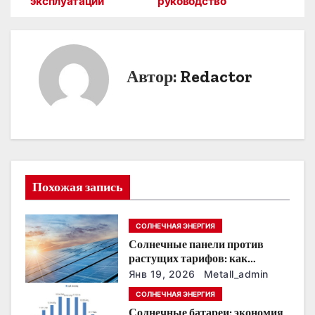
эксплуатации
руководство
а
в
и
Автор:
Redactor
г
а
ц
и
Похожая запись
я
СОЛНЕЧНАЯ ЭНЕРГИЯ
п
Солнечные панели против
о
растущих тарифов: как
сохранить
Янв 19, 2026
Metall_admin
з
энергонезависимость в
СОЛНЕЧНАЯ ЭНЕРГИЯ
ближайшие годы
Солнечные батареи: экономия