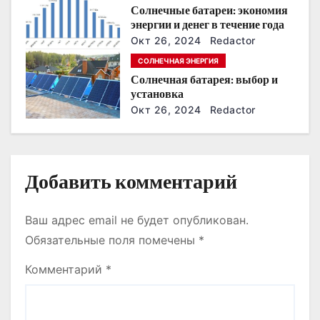
Солнечные батареи: экономия
п
энергии и денег в течение года
Окт 26, 2024
Redactor
и
СОЛНЕЧНАЯ ЭНЕРГИЯ
с
Солнечная батарея: выбор и
установка
я
Окт 26, 2024
Redactor
м
Добавить комментарий
Ваш адрес email не будет опубликован.
Обязательные поля помечены
*
Комментарий
*