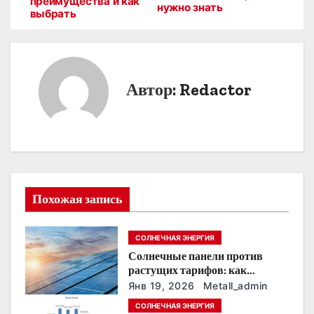
преимущества и как
нужно знать
выбрать
в
и
г
Автор:
Redactor
а
ц
и
я
Похожая запись
п
СОЛНЕЧНАЯ ЭНЕРГИЯ
о
Солнечные панели против
растущих тарифов: как
з
сохранить
Янв 19, 2026
Metall_admin
энергонезависимость в
а
СОЛНЕЧНАЯ ЭНЕРГИЯ
ближайшие годы