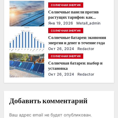
п
СОЛНЕЧНАЯ ЭНЕРГИЯ
Солнечные панели против
о
растущих тарифов: как
сохранить
з
Янв 19, 2026
Metall_admin
энергонезависимость в
СОЛНЕЧНАЯ ЭНЕРГИЯ
ближайшие годы
а
Солнечные батареи: экономия
энергии и денег в течение года
п
Окт 26, 2024
Redactor
и
СОЛНЕЧНАЯ ЭНЕРГИЯ
Солнечная батарея: выбор и
с
установка
Окт 26, 2024
Redactor
я
м
Добавить комментарий
Ваш адрес email не будет опубликован.