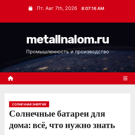
П
Пт. Авг 7th, 2026
8:07:17 AM
е
р
е
metallnalom.ru
й
т
Промышленность и производство
и
к
с
о
д
е
р
СОЛНЕЧНАЯ ЭНЕРГИЯ
Солнечные батареи для
ж
и
дома: всё, что нужно знать
м