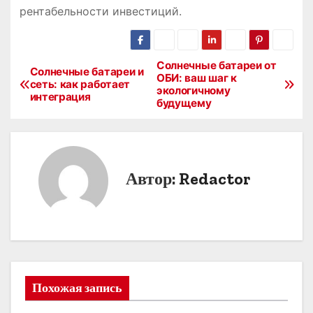
рентабельности инвестиций.
Солнечные батареи от
Н
Солнечные батареи и
ОБИ: ваш шаг к
сеть: как работает
экологичному
а
интеграция
будущему
в
и
Автор:
Redactor
г
а
ц
и
Похожая запись
я