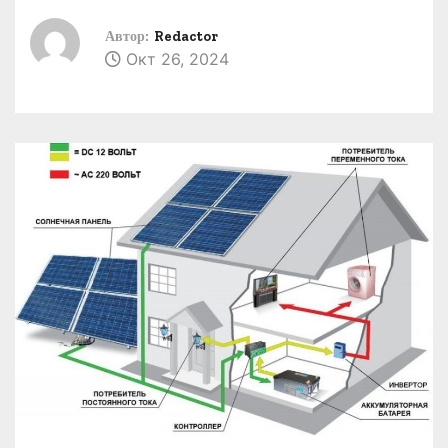
о
Автор:
Redactor
м
Окт 26, 2024
у