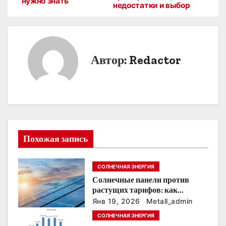
нужно знать
недостатки и выбор
в
и
г
Автор:
Redactor
а
ц
и
я
Похожая запись
п
СОЛНЕЧНАЯ ЭНЕРГИЯ
о
Солнечные панели против
растущих тарифов: как
з
сохранить
Янв 19, 2026
Metall_admin
энергонезависимость в
а
СОЛНЕЧНАЯ ЭНЕРГИЯ
ближайшие годы