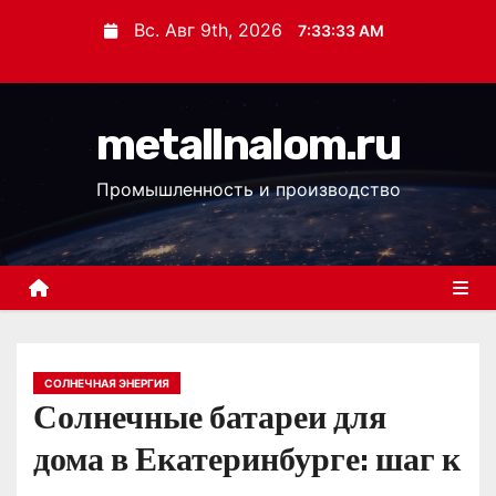
П
Вс. Авг 9th, 2026
7:33:33 AM
е
р
е
metallnalom.ru
й
т
Промышленность и производство
и
к
с
о
д
е
р
СОЛНЕЧНАЯ ЭНЕРГИЯ
Солнечные батареи для
ж
и
дома в Екатеринбурге: шаг к
м