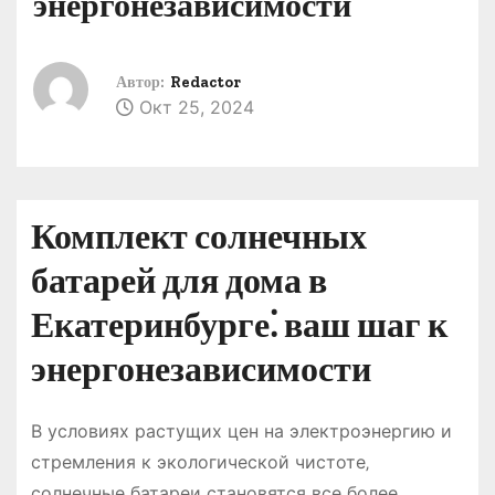
энергонезависимости
о
м
у
Автор:
Redactor
Окт 25, 2024
Комплект солнечных
батарей для дома в
Екатеринбурге⁚ ваш шаг к
энергонезависимости
В условиях растущих цен на электроэнергию и
стремления к экологической чистоте‚
солнечные батареи становятся все более