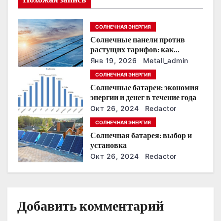
я
СОЛНЕЧНАЯ ЭНЕРГИЯ
п
Солнечные панели против
о
растущих тарифов: как
сохранить
Янв 19, 2026
Metall_admin
з
энергонезависимость в
СОЛНЕЧНАЯ ЭНЕРГИЯ
ближайшие годы
Солнечные батареи: экономия
а
энергии и денег в течение года
п
Окт 26, 2024
Redactor
СОЛНЕЧНАЯ ЭНЕРГИЯ
и
Солнечная батарея: выбор и
установка
с
Окт 26, 2024
Redactor
я
м
Добавить комментарий