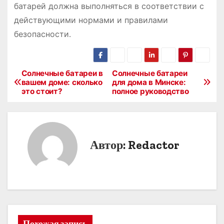
батарей должна выполняться в соответствии с
действующими нормами и правилами
безопасности․
Солнечные батареи в
Солнечные батареи
Н
вашем доме: сколько
для дома в Минске:
это стоит?
полное руководство
а
в
и
Автор:
Redactor
г
а
ц
и
Похожая запись