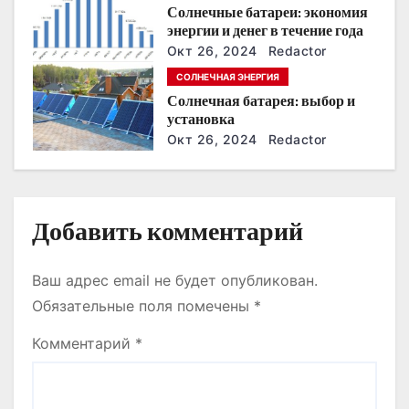
Солнечные батареи: экономия
п
энергии и денег в течение года
Окт 26, 2024
Redactor
и
СОЛНЕЧНАЯ ЭНЕРГИЯ
с
Солнечная батарея: выбор и
установка
я
Окт 26, 2024
Redactor
м
Добавить комментарий
Ваш адрес email не будет опубликован.
Обязательные поля помечены
*
Комментарий
*