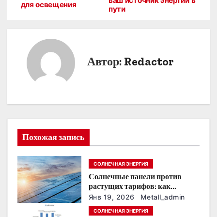
ваш источник энергии в
для освещения
пути
в
и
г
Автор:
Redactor
а
ц
и
я
Похожая запись
п
СОЛНЕЧНАЯ ЭНЕРГИЯ
о
Солнечные панели против
растущих тарифов: как
з
сохранить
Янв 19, 2026
Metall_admin
энергонезависимость в
а
СОЛНЕЧНАЯ ЭНЕРГИЯ
ближайшие годы