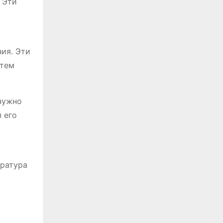
 Эти
ия. Эти
атем
нужно
 его
ература