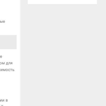
ные
ое
ом для
исимость
ии в