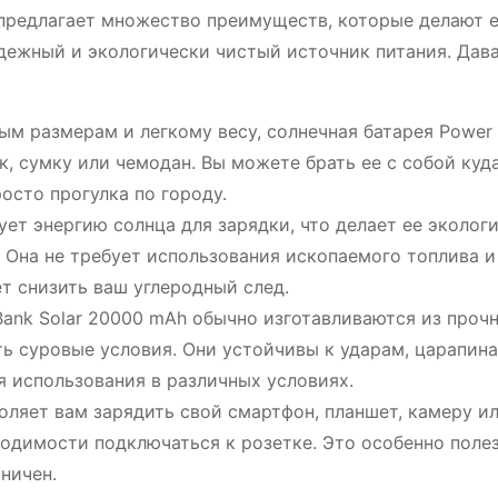
 предлагает множество преимуществ, которые делают 
дежный и экологически чистый источник питания. Дав
м размерам и легкому весу, солнечная батарея Power
, сумку или чемодан. Вы можете брать ее с собой куда
росто прогулка по городу.
ет энергию солнца для зарядки, что делает ее эколог
Она не требует использования ископаемого топлива и
т снизить ваш углеродный след.
ank Solar 20000 mAh обычно изготавливаются из проч
ь суровые условия. Они устойчивы к ударам, царапин
я использования в различных условиях.
ляет вам зарядить свой смартфон, планшет, камеру и
ходимости подключаться к розетке. Это особенно полез
аничен.