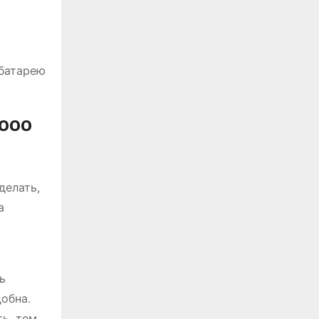
батарею
0000
делать,
а
ь
обна.
ь, тем