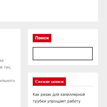
Поиск
П
ия
я тех,
вильного
Свежие записи
Как резак для капиллярной
трубки упрощает работу