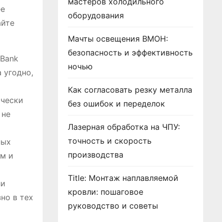
мастеров холодильного
ее
оборудования
айте
Мачты освещения ВМОН:
безопасность и эффективность
 Bank
ночью
 угодно,
Как согласовать резку металла
ически
без ошибок и переделок
 не
Лазерная обработка на ЧПУ:
точность и скорость
ных
производства
ам и
Title: Монтаж наплавляемой
ли
кровли: пошаговое
но в тех
руководство и советы