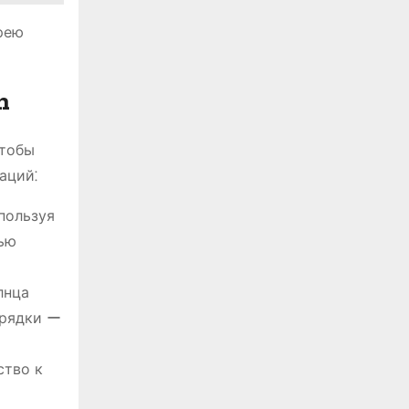
рею
h
чтобы
аций⁚
пользуя
тью
лнца
арядки ー
ство к