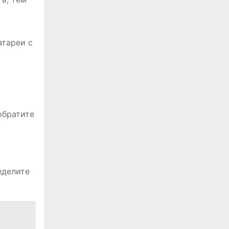
атареи с
и
обратите
еделите