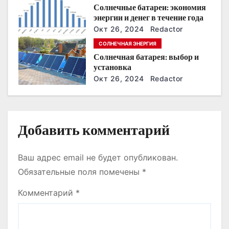
Солнечные батареи: экономия
а
энергии и денег в течение года
п
Окт 26, 2024
Redactor
СОЛНЕЧНАЯ ЭНЕРГИЯ
и
Солнечная батарея: выбор и
установка
с
Окт 26, 2024
Redactor
я
м
Добавить комментарий
Ваш адрес email не будет опубликован.
Обязательные поля помечены
*
Комментарий
*