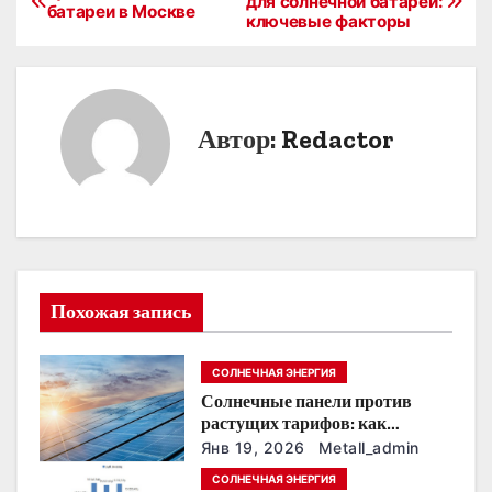
для солнечной батареи:
батареи в Москве
ключевые факторы
а
в
и
Автор:
Redactor
г
а
ц
и
Похожая запись
я
СОЛНЕЧНАЯ ЭНЕРГИЯ
п
Солнечные панели против
о
растущих тарифов: как
сохранить
Янв 19, 2026
Metall_admin
з
энергонезависимость в
СОЛНЕЧНАЯ ЭНЕРГИЯ
ближайшие годы