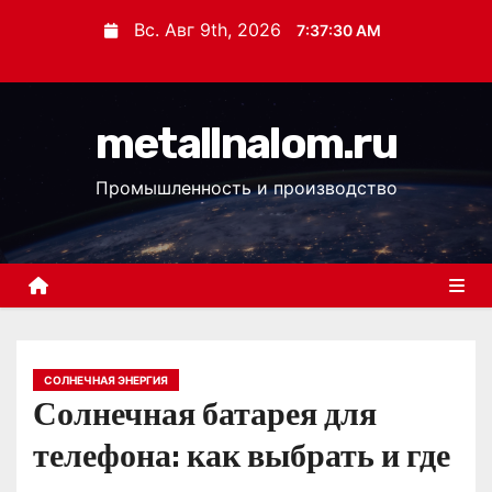
П
Вс. Авг 9th, 2026
7:37:31 AM
е
р
е
metallnalom.ru
й
т
Промышленность и производство
и
к
с
о
д
е
р
СОЛНЕЧНАЯ ЭНЕРГИЯ
Солнечная батарея для
ж
и
телефона: как выбрать и где
м