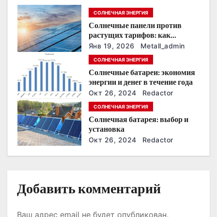
п
СОЛНЕЧНАЯ ЭНЕРГИЯ
Солнечные панели против
о
растущих тарифов: как
сохранить
з
Янв 19, 2026
Metall_admin
энергонезависимость в
СОЛНЕЧНАЯ ЭНЕРГИЯ
ближайшие годы
а
Солнечные батареи: экономия
энергии и денег в течение года
п
Окт 26, 2024
Redactor
и
СОЛНЕЧНАЯ ЭНЕРГИЯ
Солнечная батарея: выбор и
с
установка
Окт 26, 2024
Redactor
я
м
Добавить комментарий
Ваш адрес email не будет опубликован.