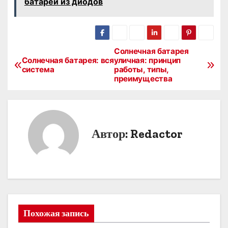
батареи из диодов
Солнечная батарея
Н
Солнечная батарея: вся
уличная: принцип
система
работы, типы,
а
преимущества
в
и
Автор:
Redactor
г
а
ц
и
Похожая запись
я