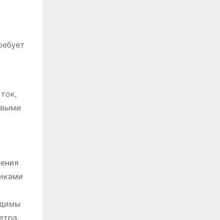
ребует
и
ток,
овыми
нения
никами
одимы
етра.