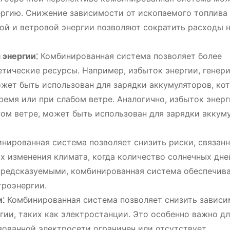
ергию. Снижение зависимости от ископаемого топлива 
ной и ветровой энергии позволяют сократить расходы 
 энергии⁚
Комбинированная система позволяет более
етические ресурсы. Например, избыток энергии, гене
ожет быть использован для зарядки аккумуляторов, ко
ремя или при слабом ветре. Аналогично, избыток энерг
ом ветре, может быть использован для зарядки аккум
нированная система позволяет снизить риски, связанн
х изменения климата, когда количество солнечных дн
епредсказуемыми, комбинированная система обеспечив
троэнергии.
⁚
Комбинированная система позволяет снизить зависи
ии, таких как электростанции. Это особенно важно д
зованной электросети ограничен или отсутствует.