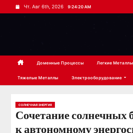
П
Чт. Авг 6th, 2026
9:24:21 AM
е
р
е
й
т
и
к
Доменные Процессы
Легкие Металлы
с
Тяжелые Металлы
Электрооборудование
о
д
е
р
СОЛНЕЧНАЯ ЭНЕРГИЯ
Сочетание солнечных б
ж
и
к автономному энерго
м