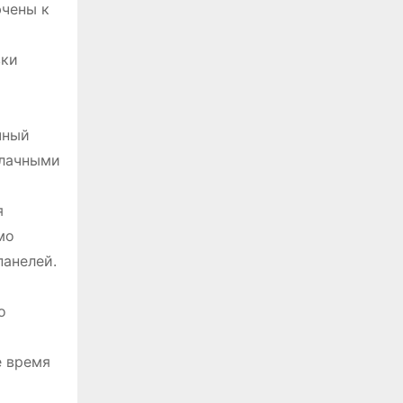
ючены к
вки
чный
блачными
я
мо
панелей.
о
е время