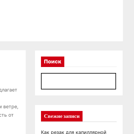
Поиск
П
длагает
 ветре,
сть от
Свежие записи
Как резак для капиллярной