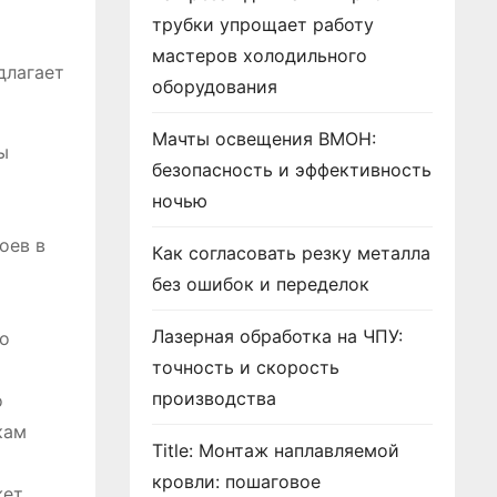
трубки упрощает работу
мастеров холодильного
длагает
оборудования
Мачты освещения ВМОН:
ы
безопасность и эффективность
ночью
оев в
Как согласовать резку металла
без ошибок и переделок
Лазерная обработка на ЧПУ:
о
точность и скорость
производства
о
кам
Title: Монтаж наплавляемой
кровли: пошаговое
жет