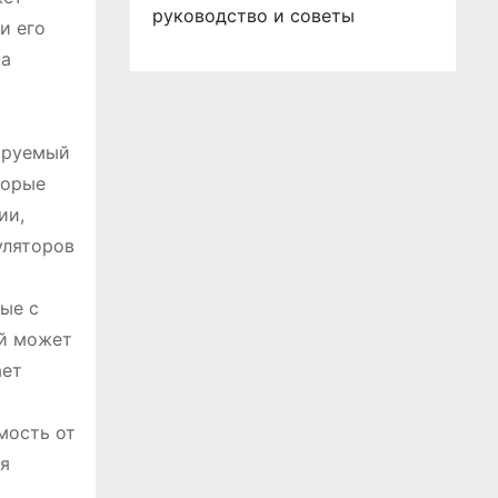
руководство и советы
и его
на
рируемый
торые
ии,
уляторов
ые с
ей может
ает
мость от
ля