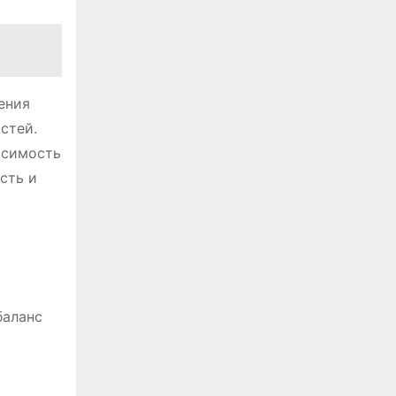
ения
стей.
исимость
сть и
баланс