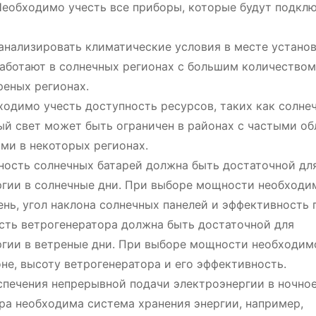
Необходимо учесть все приборы, которые будут подкл
нализировать климатические условия в месте устано
работают в солнечных регионах с большим количеством
реных регионах.
одимо учесть доступность ресурсов, таких как солне
ный свет может быть ограничен в районах с частыми о
ми в некоторых регионах.
ость солнечных батарей должна быть достаточной дл
ргии в солнечные дни. При выборе мощности необходи
ень, угол наклона солнечных панелей и эффективность 
ть ветрогенератора должна быть достаточной для
ргии в ветреные дни. При выборе мощности необходим
не, высоту ветрогенератора и его эффективность.
печения непрерывной подачи электроэнергии в ночно
тра необходима система хранения энергии, например,