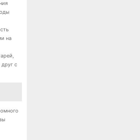
ния
иоды
ость
ми на
арей,
 друг с
номного
вы