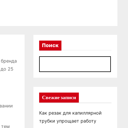
Поиск
 бренда
П
 до 25
Свежие записи
овании
Как резак для капиллярной
трубки упрощает работу
 тем