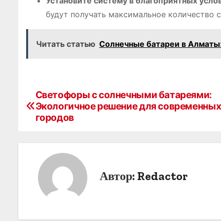
Установите систему в благоприятных услов
будут получать максимальное количество с
Читать статью
Солнечные батареи в Алматы
Светофоры с солнечными батареями:
Н
Экологичное решение для современны
а
городов
в
и
г
Автор:
Redactor
а
ц