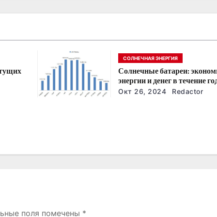
СОЛНЕЧНАЯ ЭНЕРГИЯ
стущих
Солнечные батареи: эконом
энергии и денег в течение го
йшие
Окт 26, 2024
Redactor
льные поля помечены
*