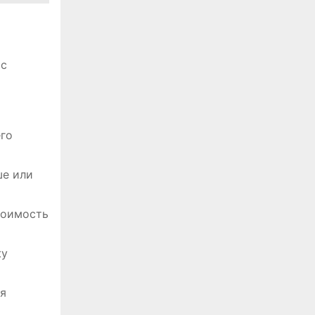
 с
его
ше или
тоимость
жу
ля