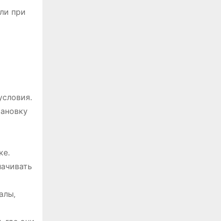
ли при
условия.
тановку
ке.
лачивать
алы‚