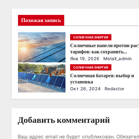
и
я
Похожая запись
п
СОЛНЕЧНАЯ ЭНЕРГИЯ
о
Солнечные панели против ра
тарифов: как сохранить
з
энергонезависимость в ближа
Янв 19, 2026
Metall_admin
годы
СОЛНЕЧНАЯ ЭНЕРГИЯ
а
Солнечная батарея: выбор и
п
установка
Окт 26, 2024
Redactor
и
с
Добавить комментарий
я
м
Ваш адрес email не будет опубликован.
Обязате