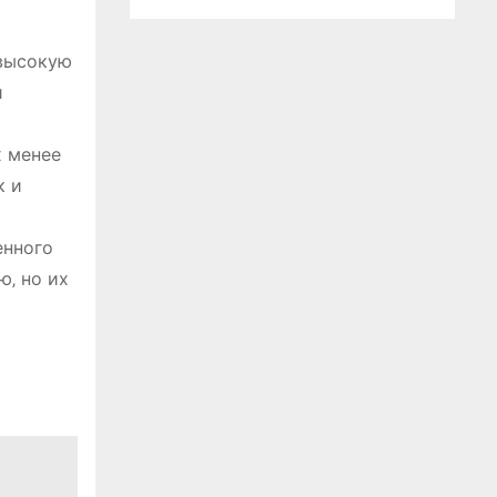
 высокую
и
х менее
к и
енного
ю‚ но их