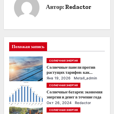
Автор:
Redactor
г
а
ц
и
Похожая запись
я
п
СОЛНЕЧНАЯ ЭНЕРГИЯ
Солнечные панели против
о
растущих тарифов: как
сохранить
з
Янв 19, 2026
Metall_admin
энергонезависимость в
СОЛНЕЧНАЯ ЭНЕРГИЯ
ближайшие годы
а
Солнечные батареи: экономия
энергии и денег в течение года
п
Окт 26, 2024
Redactor
и
СОЛНЕЧНАЯ ЭНЕРГИЯ