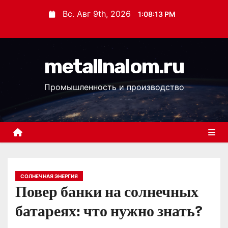
П
Вс. Авг 9th, 2026
1:08:13 PM
е
р
е
metallnalom.ru
й
т
Промышленность и производство
и
к
с
о
д
е
р
СОЛНЕЧНАЯ ЭНЕРГИЯ
Повер банки на солнечных
ж
и
батареях: что нужно знать?
м