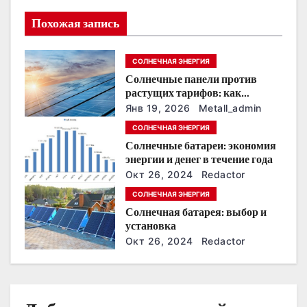
и
Похожая запись
я
п
СОЛНЕЧНАЯ ЭНЕРГИЯ
Солнечные панели против
о
растущих тарифов: как
сохранить
з
Янв 19, 2026
Metall_admin
энергонезависимость в
СОЛНЕЧНАЯ ЭНЕРГИЯ
ближайшие годы
а
Солнечные батареи: экономия
энергии и денег в течение года
п
Окт 26, 2024
Redactor
и
СОЛНЕЧНАЯ ЭНЕРГИЯ
Солнечная батарея: выбор и
с
установка
Окт 26, 2024
Redactor
я
м