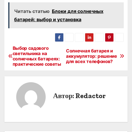
Читать статью
Блоки для солнечных
батарей: выбор и установка
Выбор садового
Н
Солнечная батарея и
светильника на
аккумулятор: решение
солнечных батареях:
а
для всех телефонов?
практические советы
в
и
Автор:
Redactor
г
а
ц