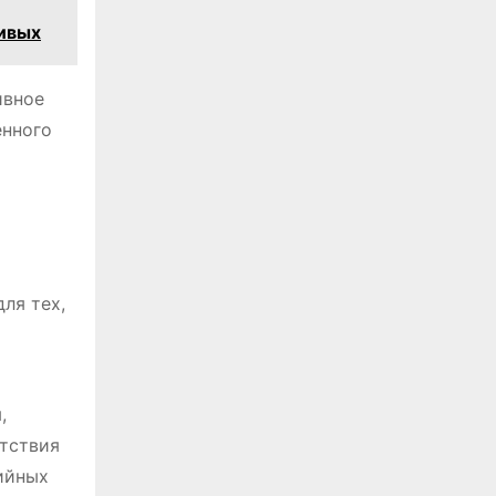
ливых
ивное
енного
ля тех,
,
утствия
хийных