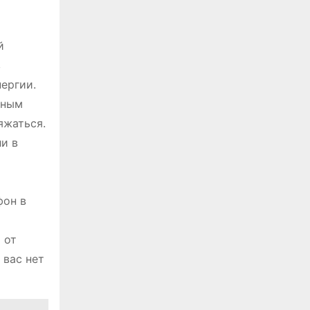
й
в
ергии.
чным
яжаться.
ли в
фон в
 от
 вас нет