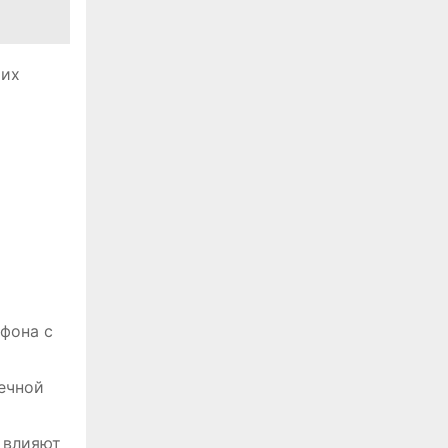
 их
фона с
нечной
 влияют