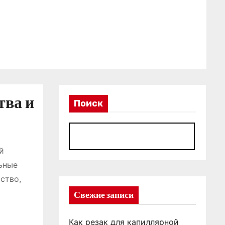
тва и
Поиск
П
й
ьные
ство,
Свежие записи
Как резак для капиллярной