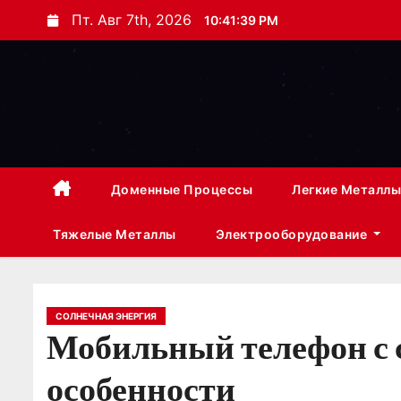
П
Пт. Авг 7th, 2026
10:41:40 PM
е
р
е
й
т
и
к
Доменные Процессы
Легкие Металлы
с
Тяжелые Металлы
Электрооборудование
о
д
е
р
СОЛНЕЧНАЯ ЭНЕРГИЯ
Мобильный телефон с 
ж
и
особенности
м