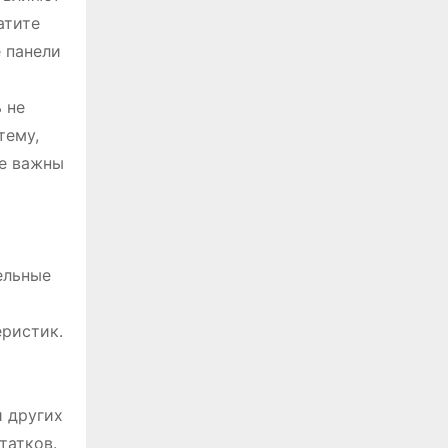
атите
 панели
 не
тему,
ые важны
ельные
еристик.
и других
татков.