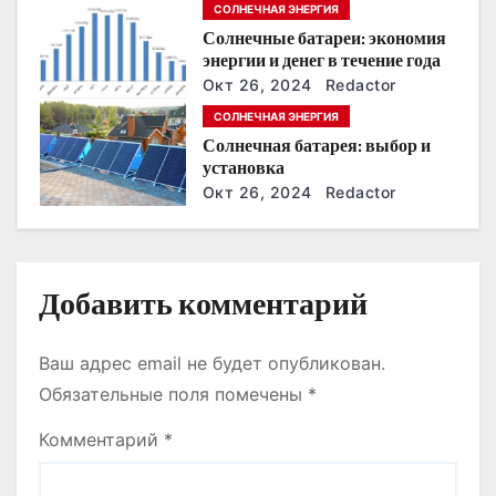
СОЛНЕЧНАЯ ЭНЕРГИЯ
з
ближайшие годы
Солнечные батареи: экономия
энергии и денег в течение года
а
Окт 26, 2024
Redactor
п
СОЛНЕЧНАЯ ЭНЕРГИЯ
Солнечная батарея: выбор и
и
установка
Окт 26, 2024
Redactor
с
я
м
Добавить комментарий
Ваш адрес email не будет опубликован.
Обязательные поля помечены
*
Комментарий
*