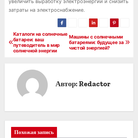
увеличить выработку электроэнергии и снизить
затраты на электроснабжение.
Каталоги на солнечные
Н
Машины с солнечными
батареи: ваш
батареями: будущее за
путеводитель в мир
а
чистой энергией?
солнечной энергии
в
и
Автор:
Redactor
г
а
ц
и
Похожая запись
я