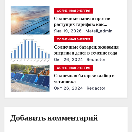
п
СОЛНЕЧНАЯ ЭНЕРГИЯ
Солнечные панели против
о
растущих тарифов: как
сохранить
з
Янв 19, 2026
Metall_admin
энергонезависимость в
СОЛНЕЧНАЯ ЭНЕРГИЯ
ближайшие годы
а
Солнечные батареи: экономия
энергии и денег в течение года
п
Окт 26, 2024
Redactor
и
СОЛНЕЧНАЯ ЭНЕРГИЯ
Солнечная батарея: выбор и
с
установка
Окт 26, 2024
Redactor
я
м
Добавить комментарий