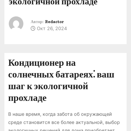
экологичной прохладе
о
м
у
Автор:
Redactor
Окт 26, 2024
Кондиционер на
солнечных батареях⁚ ваш
шаг к экологичной
прохладе
В наше время, когда забота об окружающей
среде становится все более актуальной, выбор
экологичных решений для дома приобретает