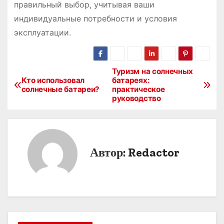
правильный выбор, учитывая ваши
индивидуальные потребности и условия
эксплуатации.
Туризм на солнечных
Н
Кто использовал
батареях:
солнечные батареи?
практическое
а
руководство
в
и
Автор:
Redactor
г
а
ц
и