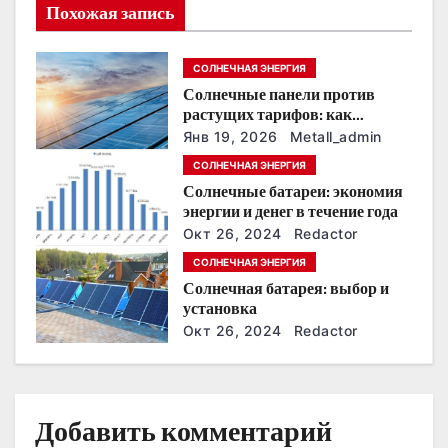
Похожая запись
я
п
СОЛНЕЧНАЯ ЭНЕРГИЯ
Солнечные панели против
о
растущих тарифов: как
сохранить
з
Янв 19, 2026
Metall_admin
энергонезависимость в
СОЛНЕЧНАЯ ЭНЕРГИЯ
ближайшие годы
а
Солнечные батареи: экономия
энергии и денег в течение года
п
Окт 26, 2024
Redactor
и
СОЛНЕЧНАЯ ЭНЕРГИЯ
Солнечная батарея: выбор и
с
установка
Окт 26, 2024
Redactor
я
м
Добавить комментарий