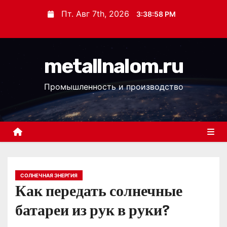
П
Пт. Авг 7th, 2026
3:38:58 PM
е
р
е
metallnalom.ru
й
т
Промышленность и производство
и
к
с
о
д
е
р
СОЛНЕЧНАЯ ЭНЕРГИЯ
Как передать солнечные
ж
и
батареи из рук в руки?
м