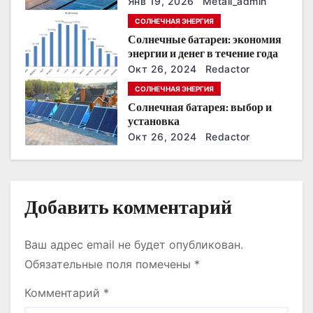
з
Янв 19, 2026
Metall_admin
энергонезависимость в
СОЛНЕЧНАЯ ЭНЕРГИЯ
ближайшие годы
а
Солнечные батареи: экономия
энергии и денег в течение года
п
Окт 26, 2024
Redactor
и
СОЛНЕЧНАЯ ЭНЕРГИЯ
Солнечная батарея: выбор и
с
установка
Окт 26, 2024
Redactor
я
м
Добавить комментарий
Ваш адрес email не будет опубликован.
Обязательные поля помечены
*
Комментарий
*