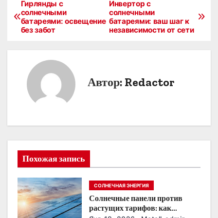
Гирлянды с
Инвертор с
Н
солнечными
солнечными
батареями: освещение
батареями: ваш шаг к
а
без забот
независимости от сети
в
и
Автор:
Redactor
г
а
ц
и
Похожая запись
я
п
СОЛНЕЧНАЯ ЭНЕРГИЯ
Солнечные панели против
о
растущих тарифов: как
сохранить