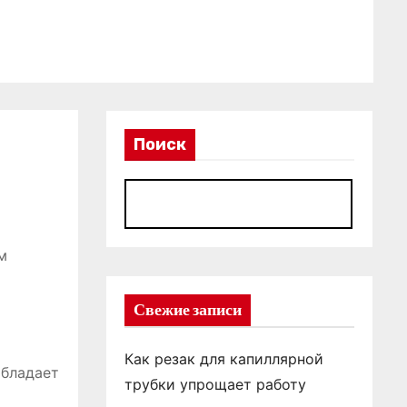
Поиск
П
м
Свежие записи
Как резак для капиллярной
обладает
трубки упрощает работу