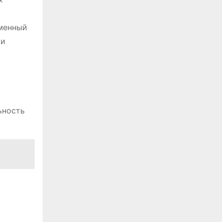
еменный
ми
ьность