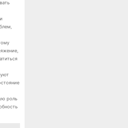
вать
и
блем,
тому
ряжение,
атиться
буют
остояние
ую роль
обность