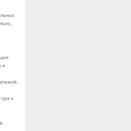
альных
льно,
ющих
а и
епежей.
тора к
 в