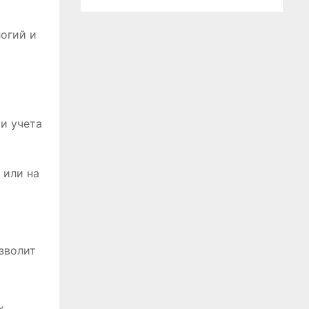
огий и
и учета
 или на
зволит
х