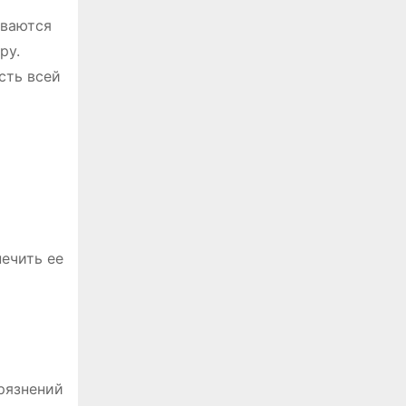
иваются
ру.
сть всей
печить ее
рязнений