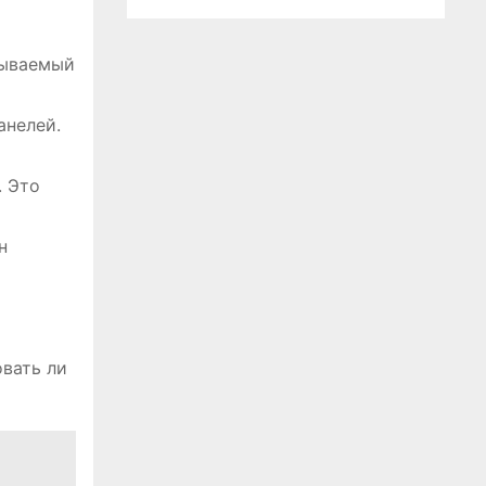
тываемый
анелей.
. Это
н
овать ли