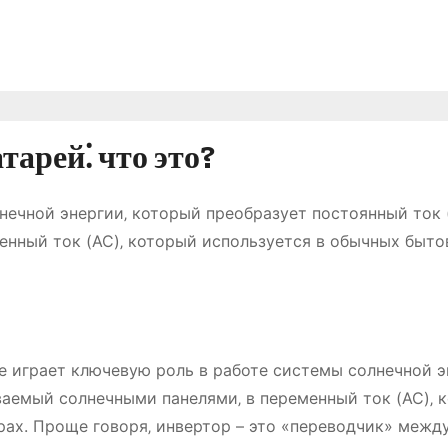
тарей⁚ что это?
нечной энергии‚ который преобразует постоянный ток 
нный ток (AC)‚ который используется в обычных быт
е играет ключевую роль в работе системы солнечной э
ваемый солнечными панелями‚ в переменный ток (AC)‚ 
ах. Проще говоря‚ инвертор – это «переводчик» межд