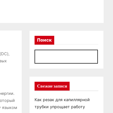
Поиск
(DC)‚
П
овых
Свежие записи
нергии.
Как резак для капиллярной
который
трубки упрощает работу
у языком