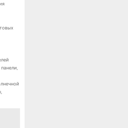
ия
ытовых
елей
 панели‚
олнечной
‚