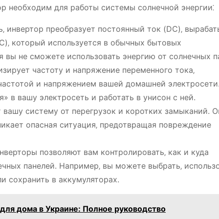
ор необходим для работы системы солнечной энергии⁚
‚ инвертор преобразует постоянный ток (DC)‚ выраба
C)‚ который используется в обычных бытовых
я вы не сможете использовать энергию от солнечных п
зирует частоту и напряжение переменного тока‚
частотой и напряжением вашей домашней электросети
» в вашу электросеть и работать в унисон с ней.
вашу систему от перегрузок и коротких замыканий. О
зникает опасная ситуация‚ предотвращая повреждение
верторы позволяют вам контролировать‚ как и куда
ечных панелей. Например‚ вы можете выбрать‚ использ
ли сохранить в аккумуляторах.
для дома в Украине: Полное руководство