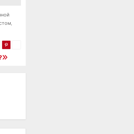
чной
стом‚
?