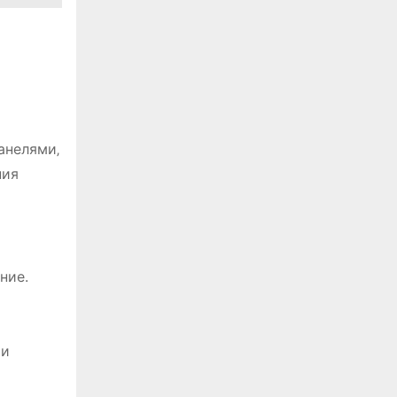
анелями‚
ния
ние.
 и