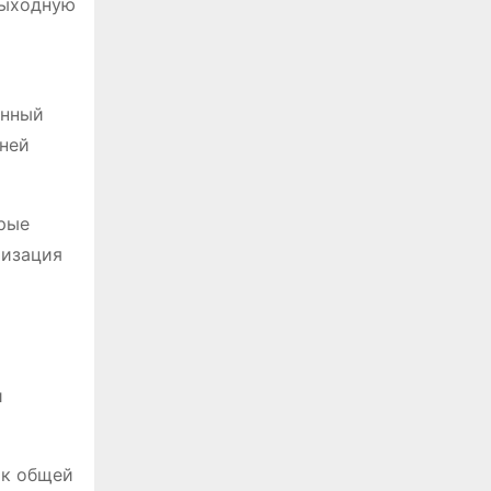
выходную
енный
шней
орые
мизация
и
 к общей