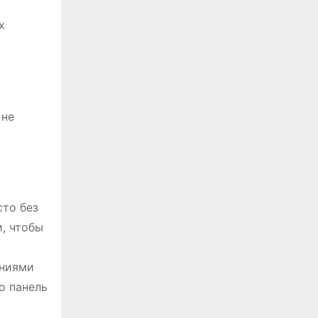
х
 не
сто без
и, чтобы
ениями
о панель