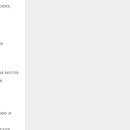
реях,
ые
на могла
е
нию и
тала