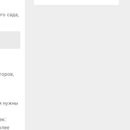
го сада,
торов,
ам нужны
ек⁚
олее