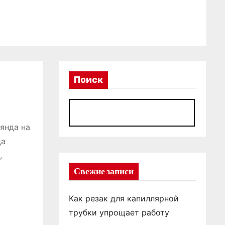
Поиск
П
янда на
да
,
Свежие записи
Как резак для капиллярной
трубки упрощает работу