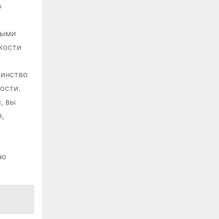
ю
ными
мкости
шинство
ости.
, вы
,
ую