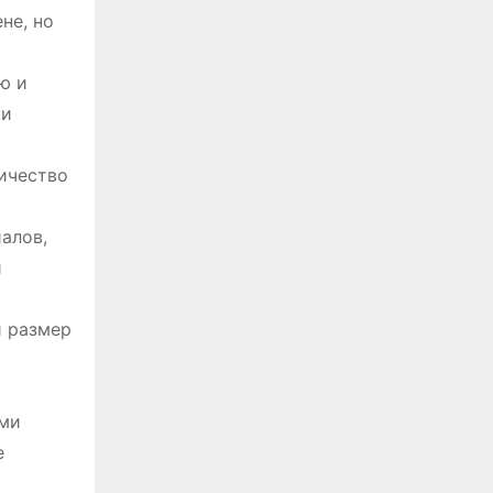
не, но
ю и
 и
ичество
алов,
и
й размер
ыми
е