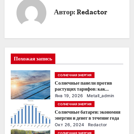
и
Автор:
Redactor
г
а
ц
и
Похожая запись
я
СОЛНЕЧНАЯ ЭНЕРГИЯ
п
Солнечные панели против
о
растущих тарифов: как
сохранить
Янв 19, 2026
Metall_admin
з
энергонезависимость в
СОЛНЕЧНАЯ ЭНЕРГИЯ
ближайшие годы
Солнечные батареи: экономия
а
энергии и денег в течение года
п
Окт 26, 2024
Redactor
СОЛНЕЧНАЯ ЭНЕРГИЯ