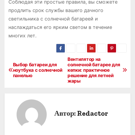
Соблюдая эти простые правила, вы сможете
продлить срок службы вашего дачного
светильника с солнечной батареей и
наслаждаться его ярким светом в течение
многих лет․
Вентилятор на
Н
Выбор батареи для
солнечной батарее для
ноутбука с солнечной
кепки: практичное
а
панелью
решение для летней
жары
в
и
г
Автор:
Redactor
а
ц