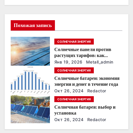
и
я
Похожая запись
п
СОЛНЕЧНАЯ ЭНЕРГИЯ
о
Солнечные панели против
растущих тарифов: как
з
сохранить
Янв 19, 2026
Metall_admin
энергонезависимость в
а
СОЛНЕЧНАЯ ЭНЕРГИЯ
ближайшие годы
Солнечные батареи: экономия
п
энергии и денег в течение года
Окт 26, 2024
Redactor
и
СОЛНЕЧНАЯ ЭНЕРГИЯ
с
Солнечная батарея: выбор и
установка
я
Окт 26, 2024
Redactor
м