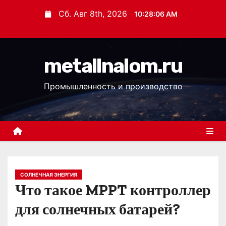
П
Сб. Авг 8th, 2026
10:28:07 AM
е
р
е
metallnalom.ru
й
т
Промышленность и производство
и
к
с
о
д
е
р
СОЛНЕЧНАЯ ЭНЕРГИЯ
Что такое MPPT контроллер
ж
и
для солнечных батарей?
м