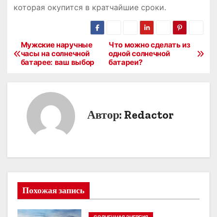
которая окупится в кратчайшие сроки․
Мужские наручные
Что можно сделать из
Н
часы на солнечной
одной солнечной
батарее: ваш выбор
батареи?
а
в
и
Автор:
Redactor
г
а
ц
и
Похожая запись
я