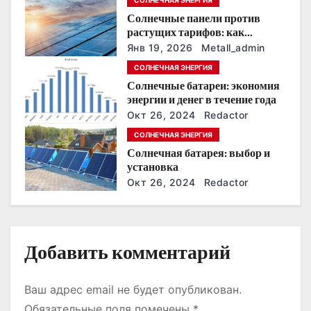
СОЛНЕЧНАЯ ЭНЕРГИЯ
п
Солнечные панели против
о
растущих тарифов: как
сохранить
Янв 19, 2026
Metall_admin
з
энергонезависимость в
СОЛНЕЧНАЯ ЭНЕРГИЯ
ближайшие годы
Солнечные батареи: экономия
а
энергии и денег в течение года
п
Окт 26, 2024
Redactor
СОЛНЕЧНАЯ ЭНЕРГИЯ
и
Солнечная батарея: выбор и
установка
с
Окт 26, 2024
Redactor
я
м
Добавить комментарий
Ваш адрес email не будет опубликован.
Обязательные поля помечены
*