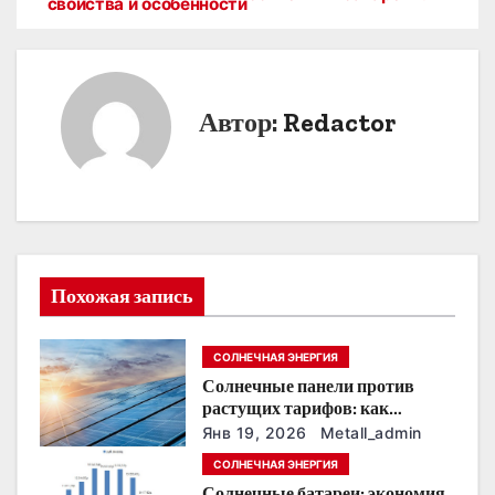
свойства и особенности
а
в
и
Автор:
Redactor
г
а
ц
и
Похожая запись
я
СОЛНЕЧНАЯ ЭНЕРГИЯ
п
Солнечные панели против
о
растущих тарифов: как
сохранить
Янв 19, 2026
Metall_admin
з
энергонезависимость в
СОЛНЕЧНАЯ ЭНЕРГИЯ
ближайшие годы
Солнечные батареи: экономия