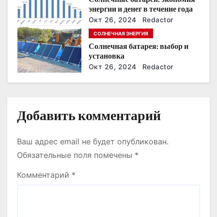
а
энергии и денег в течение года
п
Окт 26, 2024
Redactor
СОЛНЕЧНАЯ ЭНЕРГИЯ
и
Солнечная батарея: выбор и
установка
с
Окт 26, 2024
Redactor
я
м
Добавить комментарий
Ваш адрес email не будет опубликован.
Обязательные поля помечены
*
Комментарий
*