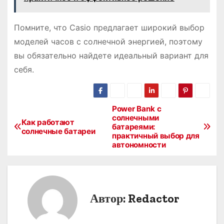
Помните, что Casio предлагает широкий выбор
моделей часов с солнечной энергией, поэтому
вы обязательно найдете идеальный вариант для
себя.
Power Bank с
Н
солнечными
Как работают
батареями:
а
солнечные батареи
практичный выбор для
автономности
в
и
г
Автор:
Redactor
а