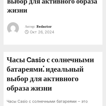
выбор для активного образа
о
жизни
м
у
Автор:
Redactor
Окт 26, 2024
Часы Casio с солнечными
батареями⁚ идеальный
выбор для активного
образа жизни
Часы Casio с солнечными батареями ౼ это