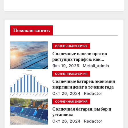
ц
и
я
Похожая запись
п
СОЛНЕЧНАЯ ЭНЕРГИЯ
о
Солнечные панели против
растущих тарифов: как
з
сохранить
Янв 19, 2026
Metall_admin
энергонезависимость в
а
СОЛНЕЧНАЯ ЭНЕРГИЯ
ближайшие годы
Солнечные батареи: экономия
п
энергии и денег в течение года
Окт 26, 2024
Redactor
и
СОЛНЕЧНАЯ ЭНЕРГИЯ
с
Солнечная батарея: выбор и
установка
я
Окт 26, 2024
Redactor