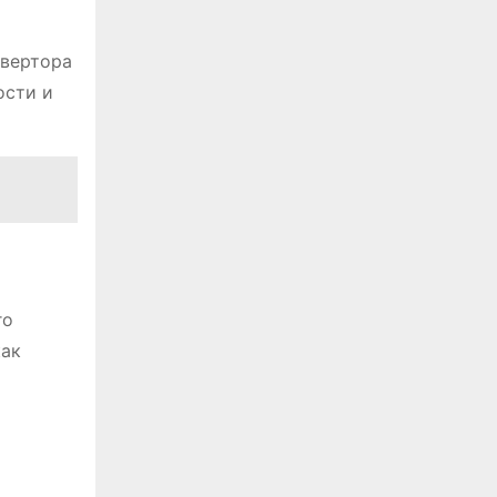
нвертора
ости и
го
как