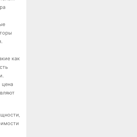
ра
ые
рторы
.
акие как
сть
и.
 цена
авляют
ощности‚
оимости