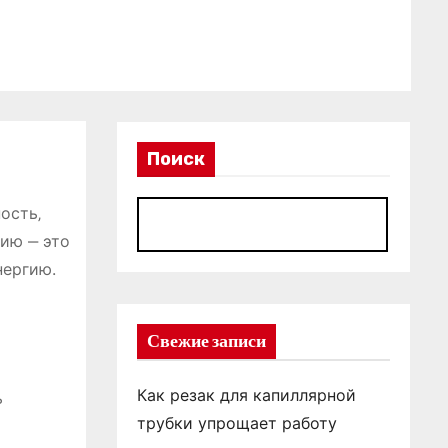
Поиск
ость‚
П
ию ‒ это
нергию.
Свежие записи
Как резак для капиллярной
ь
трубки упрощает работу