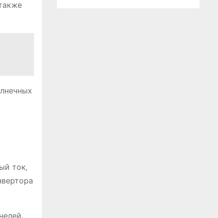
 также
олнечных
ый ток‚
нвертора
нелей.