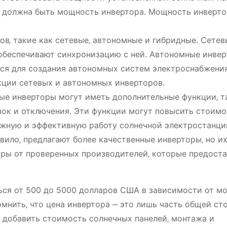
е должна быть мощность инвертора. Мощность инверто
в‚ такие как сетевые‚ автономные и гибридные. Сетев
обеспечивают синхронизацию с ней. Автономные инве
тся для создания автономных систем электроснабжения
кции сетевых и автономных инверторов.
е инверторы могут иметь дополнительные функции‚ т
узок и отключения. Эти функции могут повысить стоимо
ежную и эффективную работу солнечной электростанци
вило‚ предлагают более качественные инверторы‚ но их
ры от проверенных производителей‚ которые предост
ься от 500 до 5000 долларов США в зависимости от м
мнить‚ что цена инвертора ‒ это лишь часть общей ст
т добавить стоимость солнечных панелей‚ монтажа и