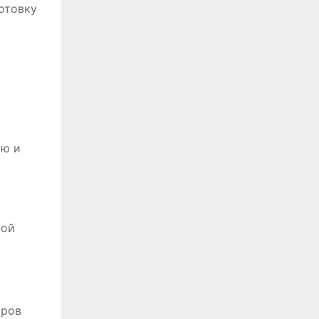
отовку
ию и
ной
аров