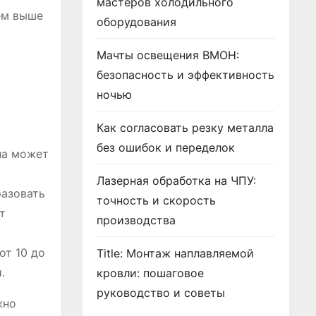
мастеров холодильного
ем выше
оборудования
Мачты освещения ВМОН:
безопасность и эффективность
ночью
Как согласовать резку металла
без ошибок и переделок
на может
Лазерная обработка на ЧПУ:
разовать
точность и скорость
т
производства
от 10 до
Title: Монтаж наплавляемой
.
кровли: пошаговое
руководство и советы
жно