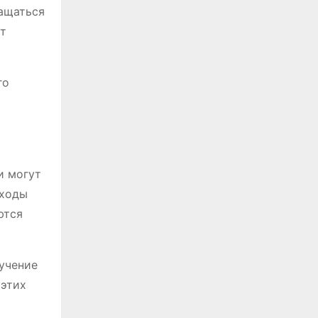
ращаться
т
го
и могут
сходы
ются
учение
 этих