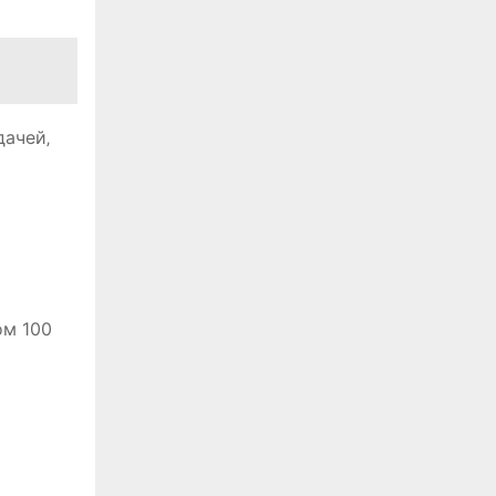
дачей‚
ом 100