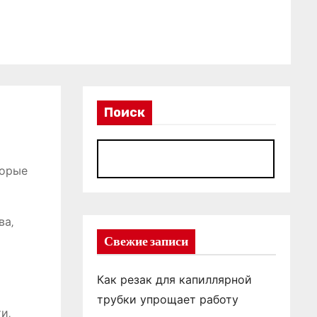
Поиск
П
торые
ва‚
Свежие записи
Как резак для капиллярной
трубки упрощает работу
и‚