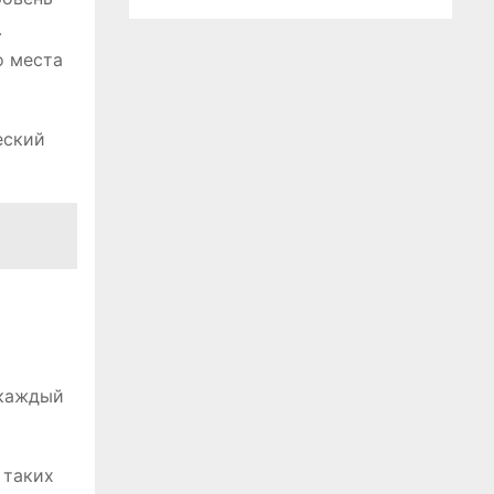
․
о места
еский
 каждый
 таких