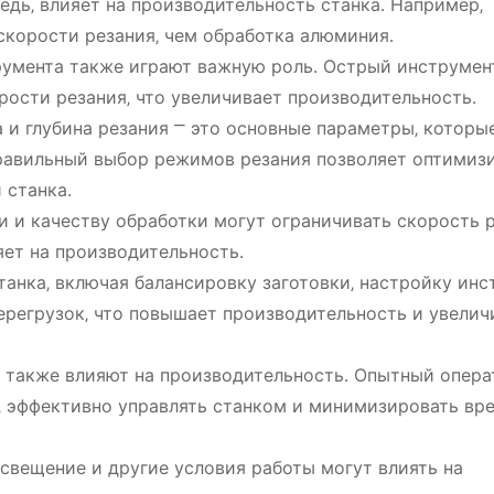
редь‚ влияет на производительность станка․ Например‚
скорости резания‚ чем обработка алюминия․
румента также играют важную роль․ Острый инструмен
рости резания‚ что увеличивает производительность․
 и глубина резания ⎻ это основные параметры‚ которы
равильный выбор режимов резания позволяет оптимиз
 станка․
и и качеству обработки могут ограничивать скорость 
ияет на производительность․
анка‚ включая балансировку заготовки‚ настройку инс
перегрузок‚ что повышает производительность и увелич
 также влияют на производительность․ Опытный опера
 эффективно управлять станком и минимизировать вр
свещение и другие условия работы могут влиять на