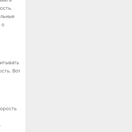
ость․
альные
 о
читывать
сть․ Вот
корость
ь