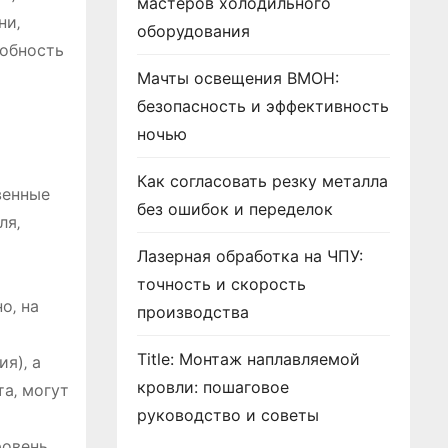
мастеров холодильного
ни‚
оборудования
собность
Мачты освещения ВМОН:
безопасность и эффективность
ночью
Как согласовать резку металла
венные
без ошибок и переделок
ля‚
Лазерная обработка на ЧПУ:
точность и скорость
о‚ на
производства
Title: Монтаж наплавляемой
я)‚ а
кровли: пошаговое
а‚ могут
руководство и советы
ровень