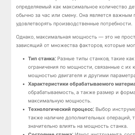
определяемый как максимальное количество дет
обычно за час или смену․ Она является важным
удовлетворять производственные потребности․
Однако‚ максимальная мощность — это не прост
зависящий от множества факторов‚ которые могу
Тип станка⁚
Разные типы станков‚ такие как
ограничения по мощности‚ связанные с их 
мощностью двигателя и другими параметр
Характеристики обрабатываемого материа
обрабатываемость‚ а также размер и форма
максимальную мощность․
Технологический процесс⁚
Выбор инструмен
также наличие дополнительных операций‚ та
значительно влиять на мощность станка․
Состояние станка⁚
Износ инструмента‚ сост