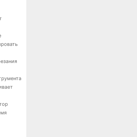
т
е
ировать
резания
трумента
ивает
тор
емя