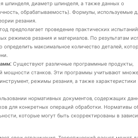
я шпинделя‚ диаметр шпинделя‚ а также данных о
очность‚ обрабатываемость)․ Формулы‚ используемые д
еории резания․
тод предполагает проведение практических испытаний
ых режимов резания и материалов․ По результатам ис
о определить максимальное количество деталей‚ кото
ни․
амм⁚
Существуют различные программные продукты‚
ой мощности станков․ Эти программы учитывают множ
‚ инструмент‚ режимы резания‚ а также характеристики
ользовании нормативных документов‚ содержащих дан
ков для конкретных операций обработки․ Нормативы о
ьности‚ которые могут быть скорректированы в завис
меет свои ограничения․ Теоретический расчет может д