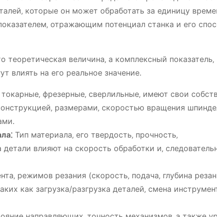
алей‚ которые он может обработать за единицу време
 показателем‚ отражающим потенциал станка и его спо
о теоретическая величина‚ а комплексный показатель‚
т влиять на его реальное значение․
 токарные‚ фрезерные‚ сверлильные‚ имеют свои собст
конструкцией‚ размерами‚ скоростью вращения шпинде
ами․
ла⁚
Тип материала‚ его твердость‚ прочность‚
 детали влияют на скорость обработки и‚ следовательн
та‚ режимов резания (скорость‚ подача‚ глубина резани
ких как загрузка/разгрузка деталей‚ смена инструмент
ояние направляющих‚ точность механизмов‚ а также у