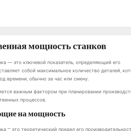
венная мощность станков
ка — это ключевой показатель‚ определяющий его
ставляет собой максимальное количество деталей‚ ко
д времени‚ обычно за час или смену․
ется важным фактором при планировании производст
твенных процессов․
ющие на мощность
а ⎻ это теоретический предел его производительност