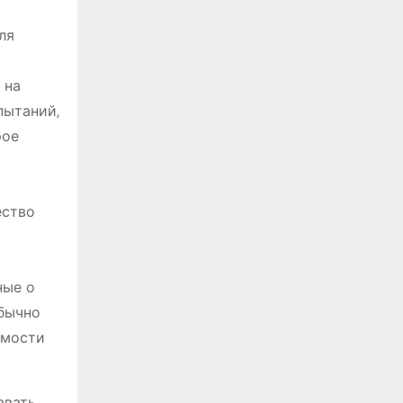
ля
 на
пытаний‚
рое
ество
ные о
бычно
имости
авать