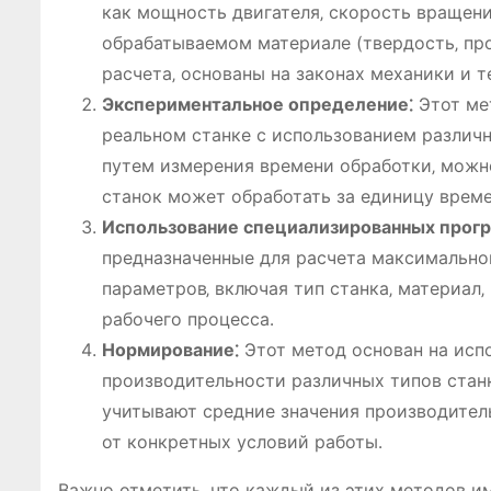
как мощность двигателя‚ скорость вращени
обрабатываемом материале (твердость‚ пр
расчета‚ основаны на законах механики и т
Экспериментальное определение⁚
Этот ме
реальном станке с использованием различн
путем измерения времени обработки‚ можн
станок может обработать за единицу време
Использование специализированных прогр
предназначенные для расчета максимальн
параметров‚ включая тип станка‚ материал
рабочего процесса․
Нормирование⁚
Этот метод основан на исп
производительности различных типов стан
учитывают средние значения производител
от конкретных условий работы․
Важно отметить‚ что каждый из этих методов и