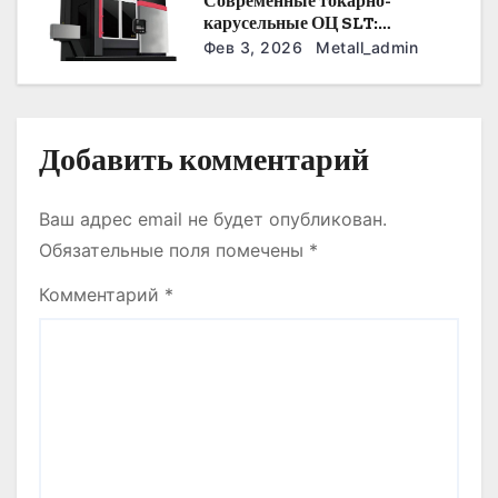
Современные токарно-
я
карусельные ОЦ SLT:
автоматизация, точность и
Фев 3, 2026
Metall_admin
м
экономия времени
Добавить комментарий
Ваш адрес email не будет опубликован.
Обязательные поля помечены
*
Комментарий
*