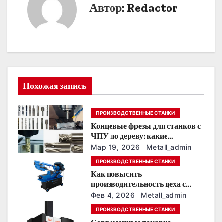
Автор:
Redactor
а
ц
и
я
Похожая запись
п
о
ПРОИЗВОДСТВЕННЫЕ СТАНКИ
Концевые фрезы для станков с
з
ЧПУ по дереву: какие
выбирать для 3D‑резьбы,
Мар 19, 2026
Metall_admin
а
фасадов и панно
ПРОИЗВОДСТВЕННЫЕ СТАНКИ
п
Как повысить
производительность цеха с
и
помощью станков для резки
Фев 4, 2026
Metall_admin
листового металла
с
ПРОИЗВОДСТВЕННЫЕ СТАНКИ