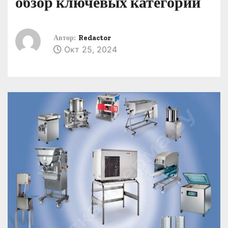
обзор ключевых категорий
о
м
у
Автор:
Redactor
Окт 25, 2024