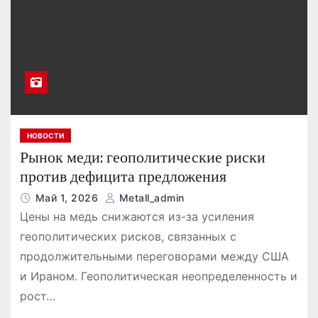
о
м
у
НОВОСТИ
Рынок меди: геополитические риски
против дефицита предложения
Май 1, 2026
Metall_admin
Цены на медь снижаются из-за усиления
геополитических рисков, связанных с
продолжительными переговорами между США
и Ираном. Геополитическая неопределенность и
рост…