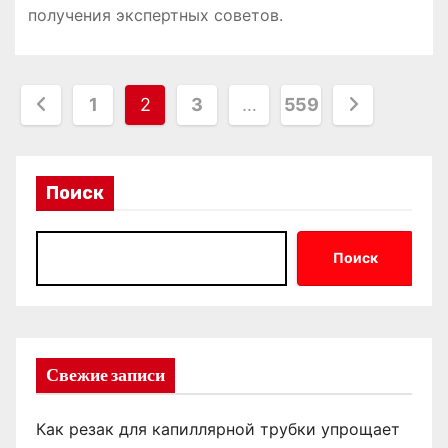
получения экспертных советов.
П
1
2
3
…
559
а
г
Поиск
и
н
Поиск
а
ц
Свежие записи
и
я
Как резак для капиллярной трубки упрощает