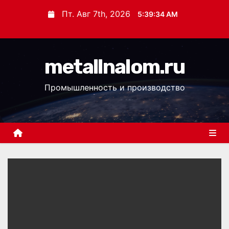
П
Пт. Авг 7th, 2026
5:39:35 AM
е
р
е
metallnalom.ru
й
т
Промышленность и производство
и
к
с
о
д
е
р
ж
и
м