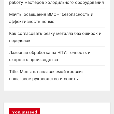
з
работу мастеров холодильного оборудования
а
Мачты освещения ВМОН: безопасность и
эффективность ночью
п
и
Как согласовать резку металла без ошибок и
переделок
с
Лазерная обработка на ЧПУ: точность и
е
скорость производства
й
Title: Монтаж наплавляемой кровли:
пошаговое руководство и советы
You missed