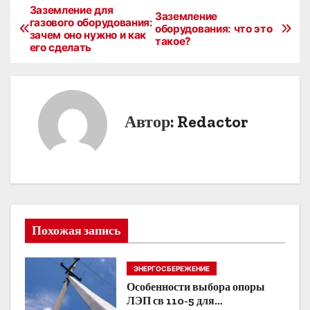
Заземление для
Н
Заземление
газового оборудования:
оборудования: что это
зачем оно нужно и как
а
такое?
его сделать
в
и
Автор:
Redactor
г
а
ц
и
Похожая запись
я
п
ЭНЕРГОСБЕРЕЖЕНИЕ
Особенности выбора опоры
о
ЛЭП св 110-5 для