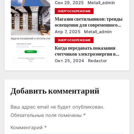
строительства электросетей
з
Сен 29, 2025
Metall_admin
ЭНЕРГОСБЕРЕЖЕНИЕ
а
Магазин светильников: тренды
освещения для современного
п
интерьера
Апр 7, 2025
Metall_admin
и
ЭНЕРГОСБЕРЕЖЕНИЕ
Когда передавать показания
с
счетчиков электроэнергии в
Дзержинске?
Окт 25, 2024
Redactor
я
м
Добавить комментарий
Ваш адрес email не будет опубликован.
Обязательные поля помечены
*
Комментарий
*