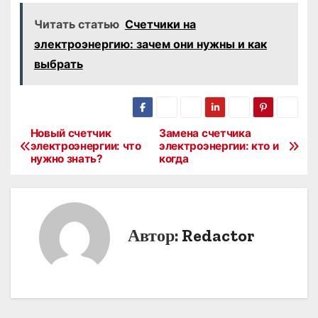
Читать статью
Счетчики на
электроэнергию: зачем они нужны и как
выбрать
Новый счетчик
Замена счетчика
Н
электроэнергии: что
электроэнергии: кто и
нужно знать?
когда
а
в
и
Автор:
Redactor
г
а
ц