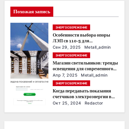
и
Похожая запись
я
ЭНЕРГОСБЕРЕЖЕНИЕ
п
Особенности выбора опоры
о
ЛЭП св 110-5 для
строительства электросетей
Сен 29, 2025
Metall_admin
з
ЭНЕРГОСБЕРЕЖЕНИЕ
Магазин светильников: тренды
а
освещения для современного
интерьера
п
Апр 7, 2025
Metall_admin
ЭНЕРГОСБЕРЕЖЕНИЕ
и
Когда передавать показания
счетчиков электроэнергии в
с
Дзержинске?
Окт 25, 2024
Redactor
я
м