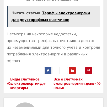
Читать статью
Тарифы электроэнергии
для двухтарифных счетчиков
Несмотря на некоторые недостатки,
преимущества трехфазных счетчиков делают
их незаменимыми для точного учета и контроля
потребления электроэнергии в различных
сферах․
Виды счетчиков
Все о счетчиках
Н
электроэнергии для
электроэнергии «день-
квартиры
ночь»
а
в