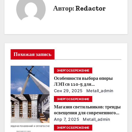
и
Автор:
Redactor
г
а
ц
и
Похожая запись
я
ЭНЕРГОСБЕРЕЖЕНИЕ
п
Особенности выбора опоры
о
ЛЭП св 110-5 для
строительства электросетей
Сен 29, 2025
Metall_admin
з
ЭНЕРГОСБЕРЕЖЕНИЕ
Магазин светильников: тренды
а
освещения для современного
интерьера
п
Апр 7, 2025
Metall_admin
ЭНЕРГОСБЕРЕЖЕНИЕ