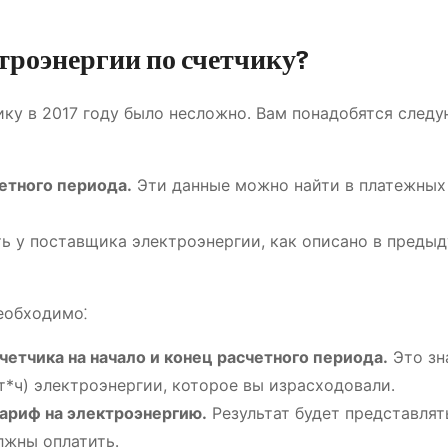
троэнергии по счетчику?
ику в 2017 году было несложно․ Вам понадобятся след
четного периода․
Эти данные можно найти в платежных
ь у поставщика электроэнергии, как описано в преды
еобходимо⁚
етчика на начало и конец расчетного периода․
Это зн
т*ч) электроэнергии, которое вы израсходовали․
тариф на электроэнергию․
Результат будет представлят
лжны оплатить․