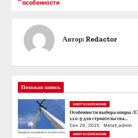
особенности
а
в
и
Автор:
Redactor
г
а
ц
и
Похожая запись
я
ЭНЕРГОСБЕРЕЖЕНИЕ
п
Особенности выбора опоры Л
о
110-5 для строительства
электросетей
Сен 29, 2025
Metall_admin
з
ЭНЕРГОСБЕРЕЖЕНИЕ