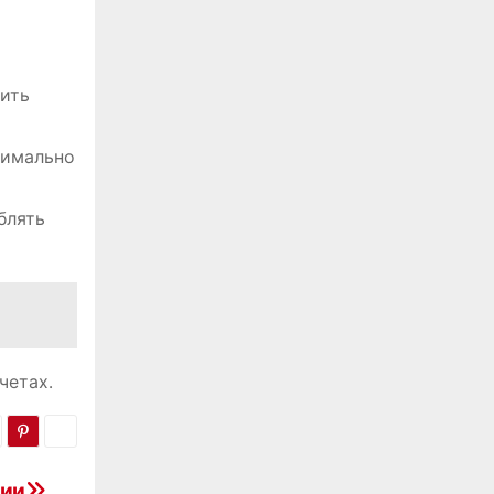
зить
симально
блять
четах․
гии