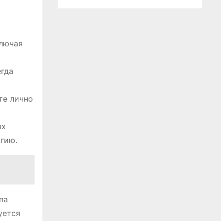
ключая
гда
е лично
ых
гию․
па
уется