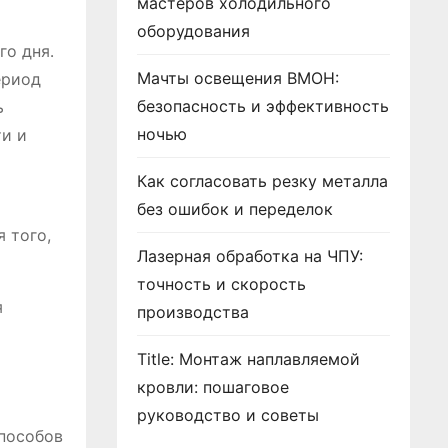
мастеров холодильного
оборудования
го дня․
Мачты освещения ВМОН:
ериод
безопасность и эффективность
ь
ночью
ти и
Как согласовать резку металла
й
без ошибок и переделок
 того,
Лазерная обработка на ЧПУ:
точность и скорость
я
производства
Title: Монтаж наплавляемой
кровли: пошаговое
руководство и советы
способов