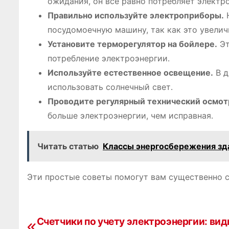
ожидания, он все равно потребляет электр
Правильно используйте электроприборы․
Н
посудомоечную машину, так как это увелич
Установите терморегулятор на бойлере․
Эт
потребление электроэнергии․
Используйте естественное освещение․
В д
использовать солнечный свет․
Проводите регулярный технический осмот
больше электроэнергии, чем исправная․
Читать статью
Классы энергосбережения зда
Эти простые советы помогут вам существенно с
Счетчики по учету электроэнергии: вид
Н