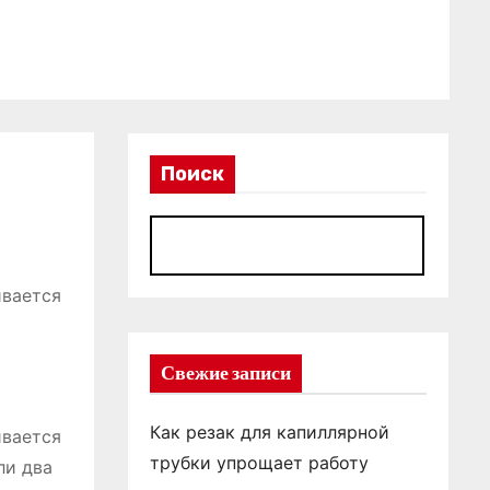
Поиск
П
ивается
Свежие записи
Как резак для капиллярной
ивается
трубки упрощает работу
ли два