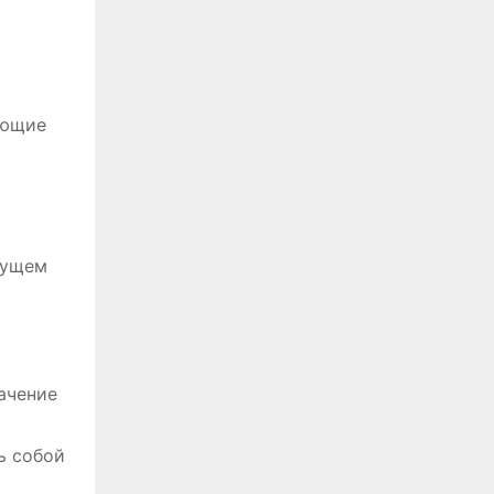
ующие
дущем
ачение
ь собой