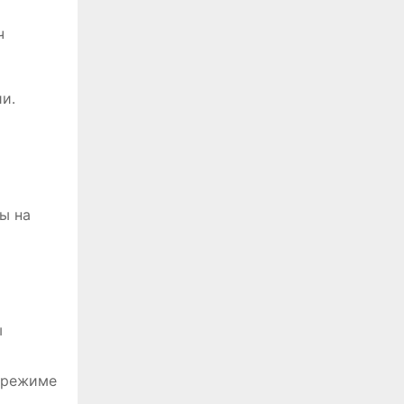
ч
и․
ы на
ы
 режиме