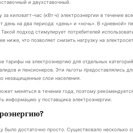
оставочный и двухставочный․
за киловатт-час (кВт·ч) электроэнергии в течение все
 день на два периода⁚ «день» и «ночь»․ В «дневной» п
․ Такой подход стимулирует потребителей использоват
ее ниже, что позволяет снизить нагрузку на электросе
ные тарифы на электроэнергию для отдельных категори
алидов и пенсионеров․ Эти льготы предоставлялись для
но незащищенные слои населения․
может меняться в течение года, поэтому рекомендуетс
ть информацию у поставщика электроэнергии․
троэнергию?
оду было достаточно просто․ Существовало несколько 