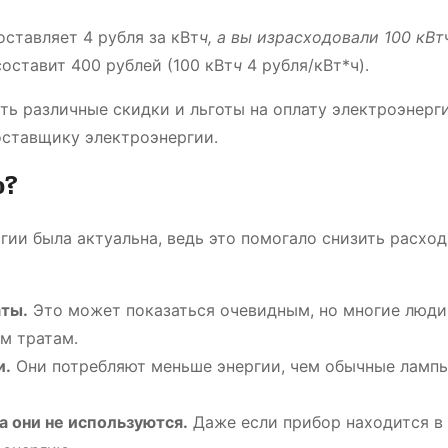
ставляет 4 рубля за кВт
ч, а вы израсходовали 100 кВт
оставит 400 рублей (100 кВт
ч
4 рубля/кВт*ч)․
ать различные скидки и льготы на оплату электроэнерги
оставщику электроэнергии․
ю?
ргии была актуальна, ведь это помогало снизить расход
аты․
Это может показаться очевидным, но многие люди
им тратам․
и․
Они потребляют меньше энергии, чем обычные ламп
а они не используются․
Даже если прибор находится в