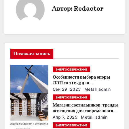
Автор:
Redactor
г
а
ц
и
Похожая запись
я
п
ЭНЕРГОСБЕРЕЖЕНИЕ
Особенности выбора опоры
о
ЛЭП св 110-5 для
строительства электросетей
з
Сен 29, 2025
Metall_admin
ЭНЕРГОСБЕРЕЖЕНИЕ
а
Магазин светильников: тренды
освещения для современного
п
интерьера
Апр 7, 2025
Metall_admin
и
ЭНЕРГОСБЕРЕЖЕНИЕ