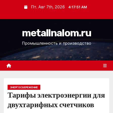
П
Пт. Авг 7th, 2026
4:17:52 AM
е
р
е
metallnalom.ru
й
т
Промышленность и производство
и
к
с
о
д
е
р
ЭНЕРГОСБЕРЕЖЕНИЕ
Тарифы электроэнергии для
ж
и
двухтарифных счетчиков
м