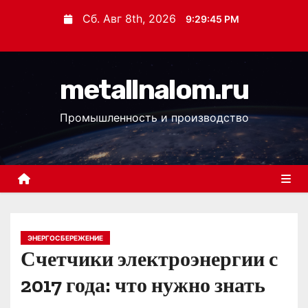
П
Сб. Авг 8th, 2026
9:29:45 PM
е
р
е
metallnalom.ru
й
т
Промышленность и производство
и
к
с
о
д
е
р
ЭНЕРГОСБЕРЕЖЕНИЕ
Счетчики электроэнергии с
ж
и
2017 года: что нужно знать
м