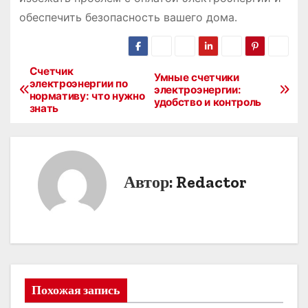
обеспечить безопасность вашего дома․
Счетчик
Н
Умные счетчики
электроэнергии по
электроэнергии:
нормативу: что нужно
а
удобство и контроль
знать
в
и
Автор:
Redactor
г
а
ц
и
Похожая запись
я