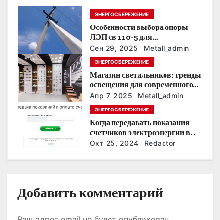
п
ЭНЕРГОСБЕРЕЖЕНИЕ
Особенности выбора опоры
о
ЛЭП св 110-5 для
строительства электросетей
з
Сен 29, 2025
Metall_admin
ЭНЕРГОСБЕРЕЖЕНИЕ
а
Магазин светильников: тренды
освещения для современного
п
интерьера
Апр 7, 2025
Metall_admin
и
ЭНЕРГОСБЕРЕЖЕНИЕ
Когда передавать показания
с
счетчиков электроэнергии в
Дзержинске?
Окт 25, 2024
Redactor
я
м
Добавить комментарий
Ваш адрес email не будет опубликован.