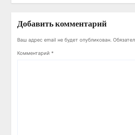
и
с
Добавить комментарий
я
Ваш адрес email не будет опубликован.
Обязате
м
Комментарий
*