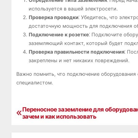
Определение типа заземления
⁚ Перед нач
используется в вашей электросети.
Проверка проводки
⁚ Убедитесь, что элект
достаточную мощность для подключения о
Подключение к розетке
⁚ Подключите обору
заземляющий контакт, который будет подк
Проверка правильности подключения
⁚ Пос
закреплены и нет никаких повреждений.
Важно помнить, что подключение оборудования
специалистом.
Переносное заземление для оборудова
Н
зачем и как использовать
а
в