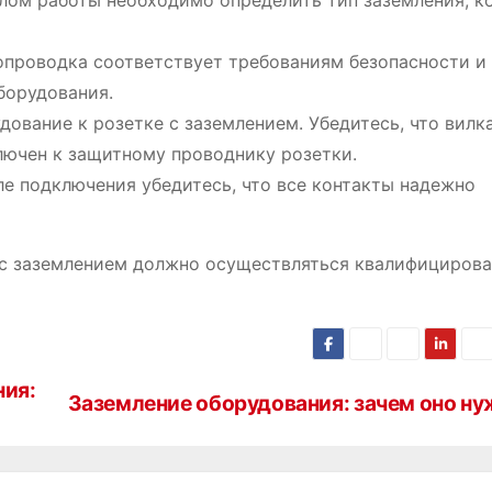
алом работы необходимо определить тип заземления, к
ропроводка соответствует требованиям безопасности и
борудования.
дование к розетке с заземлением. Убедитесь, что вилк
лючен к защитному проводнику розетки.
ле подключения убедитесь, что все контакты надежно
 с заземлением должно осуществляться квалифициров
ния:
Заземление оборудования: зачем оно ну