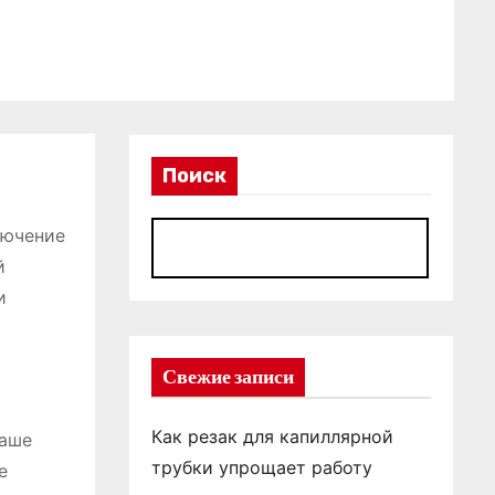
Поиск
лючение
П
й
и
Свежие записи
Как резак для капиллярной
ваше
трубки упрощает работу
е