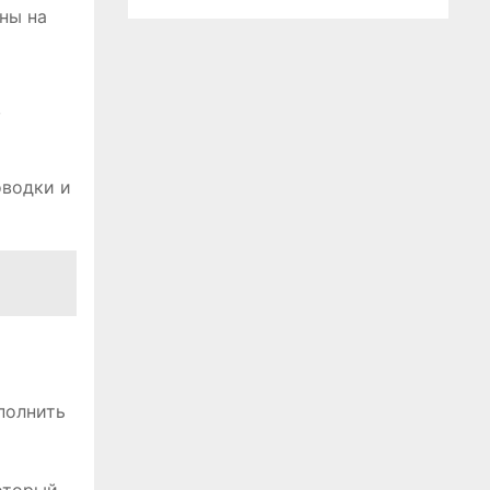
ны на
,
оводки и
полнить