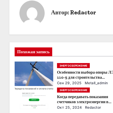
и
Автор:
Redactor
г
а
ц
и
Похожая запись
я
ЭНЕРГОСБЕРЕЖЕНИЕ
п
Особенности выбора опоры Л
о
110-5 для строительства
электросетей
Сен 29, 2025
Metall_admin
з
ЭНЕРГОСБЕРЕЖЕНИЕ
Когда передавать показания
а
счетчиков электроэнергии в
Дзержинске?
п
Окт 25, 2024
Redactor