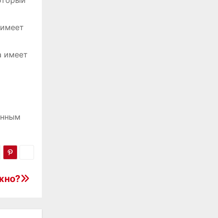
оторый
 имеет
а имеет
анным
жно?