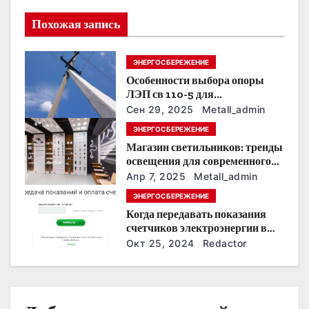
я
Похожая запись
п
ЭНЕРГОСБЕРЕЖЕНИЕ
о
Особенности выбора опоры
ЛЭП св 110-5 для
з
строительства электросетей
Сен 29, 2025
Metall_admin
а
ЭНЕРГОСБЕРЕЖЕНИЕ
Магазин светильников: тренды
п
освещения для современного
интерьера
Апр 7, 2025
Metall_admin
и
ЭНЕРГОСБЕРЕЖЕНИЕ
с
Когда передавать показания
счетчиков электроэнергии в
я
Дзержинске?
Окт 25, 2024
Redactor
м