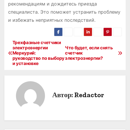
рекомендациям и дождитесь приезда
специалиста. Это поможет устранить проблему
и избежать неприятных последствий.
Трехфазные счетчики
Н
электроэнергии
Что будет, если снять
Меркурий:
счетчик
а
руководство по выбору
электроэнергии?
и установке
в
и
г
Автор:
Redactor
а
ц
и