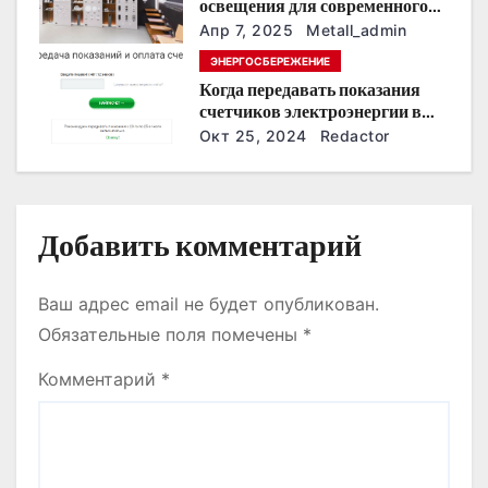
освещения для современного
интерьера
п
Апр 7, 2025
Metall_admin
ЭНЕРГОСБЕРЕЖЕНИЕ
и
Когда передавать показания
счетчиков электроэнергии в
с
Дзержинске?
Окт 25, 2024
Redactor
я
м
Добавить комментарий
Ваш адрес email не будет опубликован.
Обязательные поля помечены
*
Комментарий
*