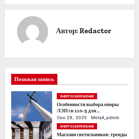
а
в
и
Автор:
Redactor
г
а
ц
и
Похожая запись
я
ЭНЕРГОСБЕРЕЖЕНИЕ
п
Особенности выбора опоры
о
ЛЭП св 110-5 для
строительства электросетей
Сен 29, 2025
Metall_admin
з
ЭНЕРГОСБЕРЕЖЕНИЕ
Магазин светильников: тренды
а