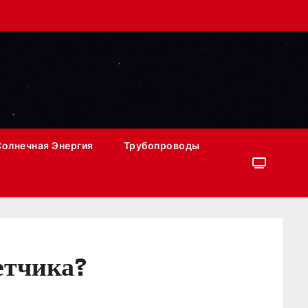
Солнечная Энергия
Трубопроводы
четчика?