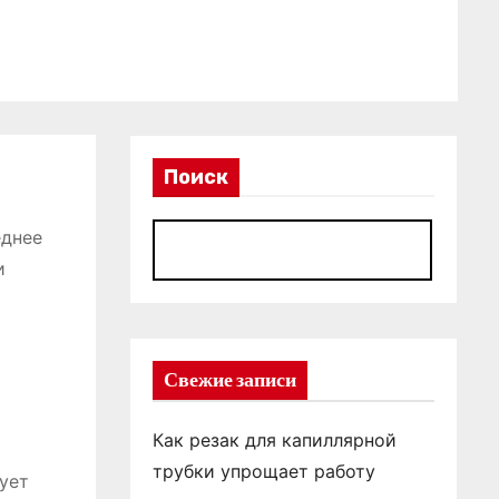
Поиск
еднее
П
и
Свежие записи
Как резак для капиллярной
трубки упрощает работу
ует