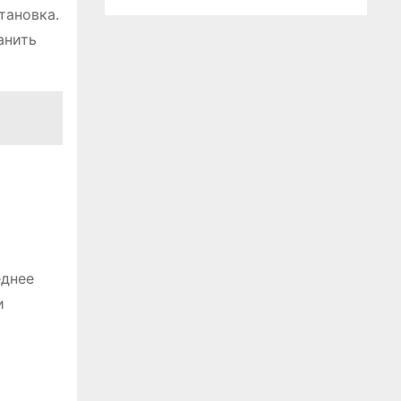
тановка.
анить
еднее
и