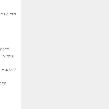
е на его
ждает
ь место
и жилого
сти