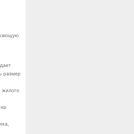
бжающую
ждает
ь размер
и жилого
 на
ика,