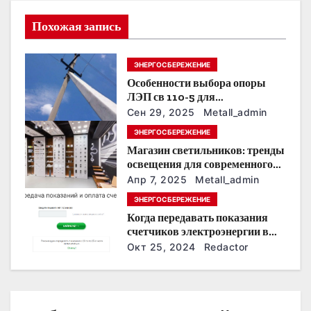
я
Похожая запись
п
о
ЭНЕРГОСБЕРЕЖЕНИЕ
Особенности выбора опоры
з
ЛЭП св 110-5 для
строительства электросетей
Сен 29, 2025
Metall_admin
а
ЭНЕРГОСБЕРЕЖЕНИЕ
п
Магазин светильников: тренды
освещения для современного
и
интерьера
Апр 7, 2025
Metall_admin
с
ЭНЕРГОСБЕРЕЖЕНИЕ
Когда передавать показания
я
счетчиков электроэнергии в
Дзержинске?
Окт 25, 2024
Redactor
м