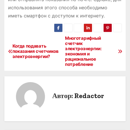
использования этого способа необходимо
иметь смартфон с доступом к интернету.
Многотарифный
Н
счетчик
Когда подавать
электроэнергии:
а
показания счетчиков
экономия и
электроэнергии?
рациональное
в
потребление
и
г
Автор:
Redactor
а
ц
и