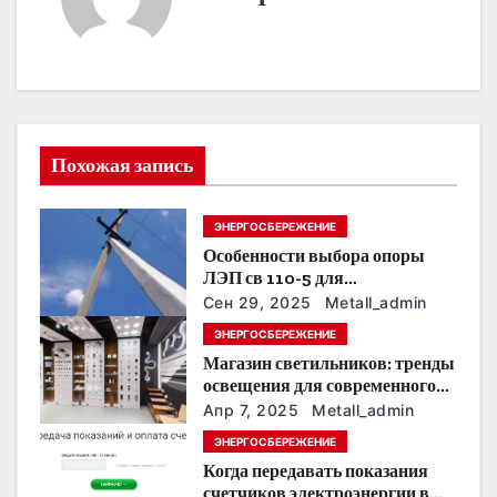
г
а
ц
и
Похожая запись
я
ЭНЕРГОСБЕРЕЖЕНИЕ
п
Особенности выбора опоры
о
ЛЭП св 110-5 для
строительства электросетей
Сен 29, 2025
Metall_admin
з
ЭНЕРГОСБЕРЕЖЕНИЕ
Магазин светильников: тренды
а
освещения для современного
интерьера
п
Апр 7, 2025
Metall_admin
ЭНЕРГОСБЕРЕЖЕНИЕ
и
Когда передавать показания
счетчиков электроэнергии в