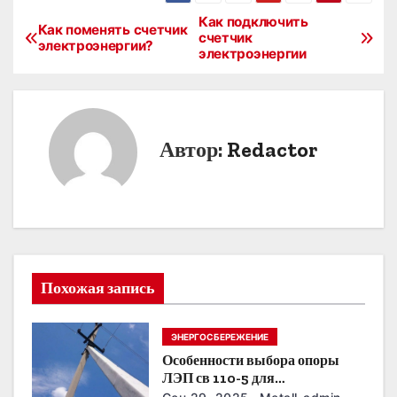
Как подключить
Н
Как поменять счетчик
счетчик
электроэнергии?
электроэнергии
а
в
и
Автор:
Redactor
г
а
ц
и
Похожая запись
я
ЭНЕРГОСБЕРЕЖЕНИЕ
п
Особенности выбора опоры
о
ЛЭП св 110-5 для
строительства электросетей