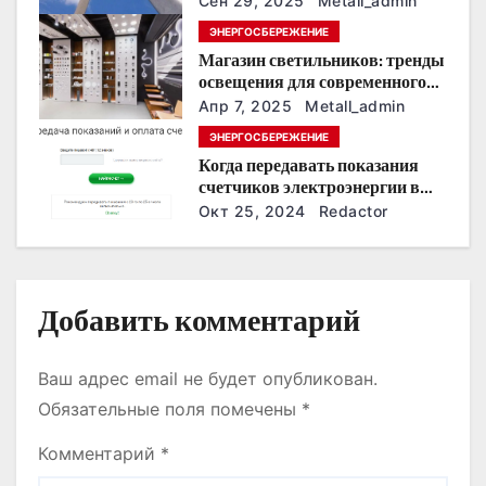
Сен 29, 2025
Metall_admin
з
ЭНЕРГОСБЕРЕЖЕНИЕ
Магазин светильников: тренды
а
освещения для современного
интерьера
п
Апр 7, 2025
Metall_admin
ЭНЕРГОСБЕРЕЖЕНИЕ
и
Когда передавать показания
счетчиков электроэнергии в
с
Дзержинске?
Окт 25, 2024
Redactor
я
м
Добавить комментарий
Ваш адрес email не будет опубликован.
Обязательные поля помечены
*
Комментарий
*