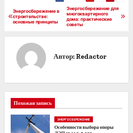
Энергосбережение для
Н
Энергосбережение в
многоквартирного
строительстве:
дома: практические
а
основные принципы
советы
в
и
Автор:
Redactor
г
а
ц
и
Похожая запись
я
п
ЭНЕРГОСБЕРЕЖЕНИЕ
Особенности выбора опоры
о