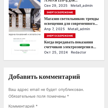
ЛЭП св 110-5 для
строительства электросетей
з
Сен 29, 2025
Metall_admin
ЭНЕРГОСБЕРЕЖЕНИЕ
а
Магазин светильников: тренды
освещения для современного
п
интерьера
Апр 7, 2025
Metall_admin
и
ЭНЕРГОСБЕРЕЖЕНИЕ
Когда передавать показания
с
счетчиков электроэнергии в
Дзержинске?
Окт 25, 2024
Redactor
я
м
Добавить комментарий
Ваш адрес email не будет опубликован.
Обязательные поля помечены
*
Комментарий
*